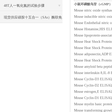
小鼠环磷酸鸟苷（cGMP）
48T人一氧化氮的试验步骤
Mouse nitric oxide
Mouse inducible nit
现货供应磺胺十五合一（SAs）酶联免
Mouse Endothelial n
疫分析（ELISA） 试剂盒使用说明书
Mouse Histamine,H
Mouse lipoprotein-a
Mouse Heat Shock P
Mouse Heat Shock P
Mouse adiponectin
Mouse Heat Shock Pro
Mouse amyloid beta
Mouse interleukin 
Mouse Cyclin-D3 
Mouse Cyclin-D2 
Mouse estrogen,E 
Mouse Cyclin-D1 
Mouse myelin basic
Mouse transforming 