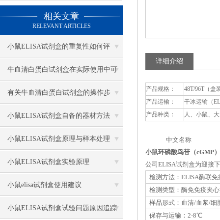
相关文章
RELEVANT ARTICLES
小鼠ELISA试剂盒的重复性如何评
详细介绍
估？
牛血清白蛋白试剂盒在实际使用中可
产品规格：
48T/96T（盒
分为多种类型测定
有关牛血清白蛋白试剂盒的操作步
产品运输：
干冰运输（E
骤，以下有详细说明
产品种类：
人、小鼠、大
小鼠ELISA试剂盒自备的器材方法
小鼠ELISA试剂盒原理与样本处理
中文名称 英
小鼠环磷酸鸟苷（cGMP）
小鼠ELISA试剂盒实验原理
公司ELISA试剂盒为迎
检测方法：ELISA酶联
小鼠elisa试剂盒使用建议
检测类型：酶免免疫夹心
样品形式：血清/血浆/细
小鼠ELISA试剂盒试验问题原因追踪
保存与运输：2-8℃