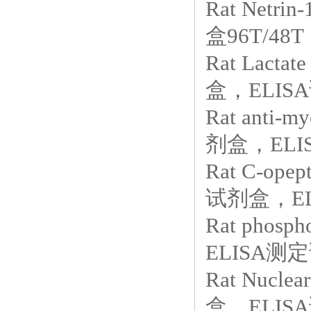
Rat Net
盒96T/48T
Rat Lact
盒，ELISA
Rat anti-m
剂盒，ELI
Rat C-ope
试剂盒，EL
Rat phosp
ELISA测定
Rat Nucl
盒，ELISA