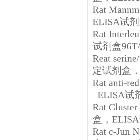
Rat Mannma
ELISA试
Rat Inte
试剂盒96T/
Reat seri
定试剂盒，E
Rat anti
ELISA试剂
Rat Clust
盒，ELISA
Rat c-Jun