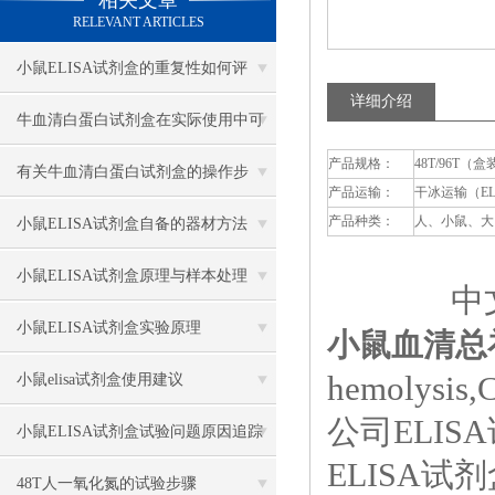
相关文章
RELEVANT ARTICLES
小鼠ELISA试剂盒的重复性如何评
详细介绍
估？
牛血清白蛋白试剂盒在实际使用中可
产品规格：
48T/96T（盒
分为多种类型测定
有关牛血清白蛋白试剂盒的操作步
产品运输：
干冰运输（E
骤，以下有详细说明
产品种类：
人、小鼠、大
小鼠ELISA试剂盒自备的器材方法
小鼠ELISA试剂盒原理与样本处理
中文
小鼠ELISA试剂盒实验原理
小鼠血清总补
hemolysis,
小鼠elisa试剂盒使用建议
公司ELI
小鼠ELISA试剂盒试验问题原因追踪
ELISA
48T人一氧化氮的试验步骤