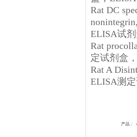
Rat DC spec
noninteg
ELISA试剂
Rat proco
定试剂盒，E
Rat A Dis
ELISA测定
产品：