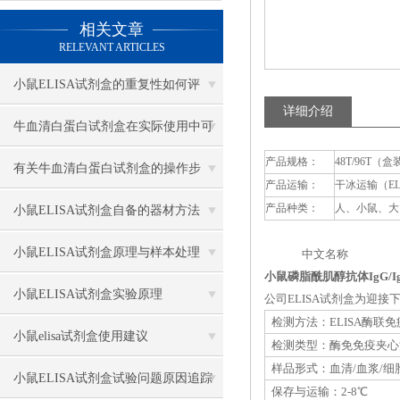
相关文章
RELEVANT ARTICLES
小鼠ELISA试剂盒的重复性如何评
详细介绍
估？
牛血清白蛋白试剂盒在实际使用中可
产品规格：
48T/96T（盒
分为多种类型测定
有关牛血清白蛋白试剂盒的操作步
产品运输：
干冰运输（E
骤，以下有详细说明
产品种类：
人、小鼠、大
小鼠ELISA试剂盒自备的器材方法
小鼠ELISA试剂盒原理与样本处理
中文名称 英
小鼠磷脂酰肌醇抗体IgG/IgM
小鼠ELISA试剂盒实验原理
公司ELISA试剂盒为迎
检测方法：ELISA酶联
小鼠elisa试剂盒使用建议
检测类型：酶免免疫夹心
样品形式：血清/血浆/细
小鼠ELISA试剂盒试验问题原因追踪
保存与运输：2-8℃