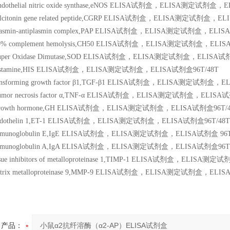
 Endothelial nitric oxide synthase,eNOS ELISA试剂盒，ELISA测定试剂盒
 calcitonin gene related peptide,CGRP ELISA试剂盒，ELISA测定试剂盒，
 plasmin-antiplasmin complex,PAP ELISA试剂盒，ELISA测定试剂盒，ELI
g 50% complement hemolysis,CH50 ELISA试剂盒，ELISA测定试剂盒，ELI
g Super Oxidase Dimutase,SOD ELISA试剂盒，ELISA测定试剂盒，ELISA试剂
g Histamine,HIS ELISA试剂盒，ELISA测定试剂盒，ELISA试剂盒96T/48T
 transforming growth factor β1,TGF-β1 ELISA试剂盒，ELISA测定试剂盒，
 Tumor necrosis factor α,TNF-α ELISA试剂盒，ELISA测定试剂盒，ELISA
g Growth hormone,GH ELISA试剂盒，ELISA测定试剂盒，ELISA试剂盒96T/
g Endothelin 1,ET-1 ELISA试剂盒，ELISA测定试剂盒，ELISA试剂盒96T/48T
g Immunoglobulin E,IgE ELISA试剂盒，ELISA测定试剂盒，ELISA试剂盒 96T
g Immunoglobulin A,IgA ELISA试剂盒，ELISA测定试剂盒，ELISA试剂盒96T
 tissue inhibitors of metalloproteinase 1,TIMP-1 ELISA试剂盒，ELI
 matrix metalloproteinase 9,MMP-9 ELISA试剂盒，ELISA测定试剂盒，ELI
产品：