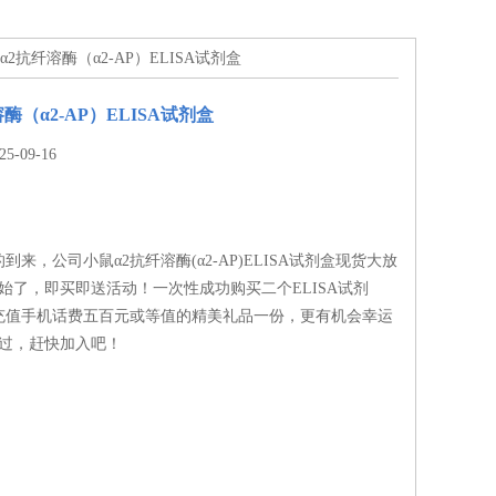
α2抗纤溶酶（α2-AP）ELISA试剂盒
酶（α2-AP）ELISA试剂盒
-09-16
来，公司小鼠α2抗纤溶酶(α2-AP)ELISA试剂盒现货大放
始了，即买即送活动！一次性成功购买二个ELISA试剂
充值手机话费五百元或等值的精美礼品一份，更有机会幸运
错过，赶快加入吧！