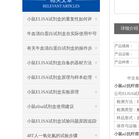
相关文章
RELEVANT ARTICLES
小鼠ELISA试剂盒的重复性如何评
详细介绍
估？
牛血清白蛋白试剂盒在实际使用中可
产品规格：
分为多种类型测定
有关牛血清白蛋白试剂盒的操作步
产品运输：
骤，以下有详细说明
产品种类：
小鼠ELISA试剂盒自备的器材方法
小鼠ELISA试剂盒原理与样本处理
中文名
小鼠α2抗纤溶
小鼠ELISA试剂盒实验原理
公司ELIS
检测方法：E
小鼠elisa试剂盒使用建议
检测类型：
样品形式：血
小鼠ELISA试剂盒试验问题原因追踪
保存与运输：
小鼠α2抗纤溶
48T人一氧化氮的试验步骤