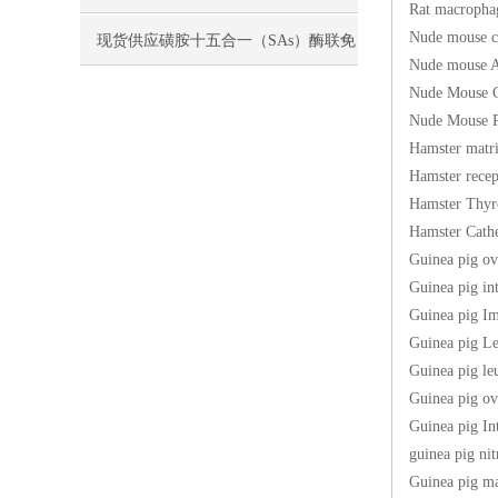
Rat macrop
Nude mous
现货供应磺胺十五合一（SAs）酶联免
Nude mous
疫分析（ELISA） 试剂盒使用说明书
Nude Mous
Nude Mous
Hamster matr
Hamster re
Hamster Th
Hamster C
Guinea pig
Guinea pi
Guinea pig
Guinea pi
Guinea pi
Guinea pig
Guinea pi
guinea pi
Guinea pig