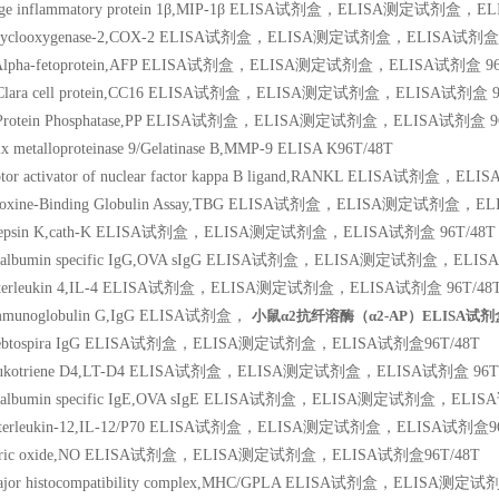
hage inflammatory protein 1β,MIP-1β ELISA试剂盒，ELISA测定试剂盒，
e cyclooxygenase-2,COX-2 ELISA试剂盒，ELISA测定试剂盒，ELISA试剂盒9
e Alpha-fetoprotein,AFP ELISA试剂盒，ELISA测定试剂盒，ELISA试剂盒 96
e Clara cell protein,CC16 ELISA试剂盒，ELISA测定试剂盒，ELISA试剂盒 9
e Protein Phosphatase,PP ELISA试剂盒，ELISA测定试剂盒，ELISA试剂盒 9
ix metalloproteinase 9/Gelatinase B,MMP-9 ELISA K96T/48T
ceptor activator of nuclear factor kappa B ligand,RANKL ELISA
yroxine-Binding Globulin Assay,TBG ELISA试剂盒，ELISA测定试剂盒，E
athepsin K,cath-K ELISA试剂盒，ELISA测定试剂盒，ELISA试剂盒 96T/48T
 ovalbumin specific IgG,OVA sIgG ELISA试剂盒，ELISA测定试剂盒，ELI
g interleukin 4,IL-4 ELISA试剂盒，ELISA测定试剂盒，ELISA试剂盒 96T/48
 Immunoglobulin G,IgG ELISA试剂盒，
小鼠α2抗纤溶酶（α2-AP）ELISA试剂
g Lebtospira IgG ELISA试剂盒，ELISA测定试剂盒，ELISA试剂盒96T/48T
g leukotriene D4,LT-D4 ELISA试剂盒，ELISA测定试剂盒，ELISA试剂盒 96T
 ovalbumin specific IgE,OVA sIgE ELISA试剂盒，ELISA测定试剂盒，ELI
g Interleukin-12,IL-12/P70 ELISA试剂盒，ELISA测定试剂盒，ELISA试剂盒9
g nitric oxide,NO ELISA试剂盒，ELISA测定试剂盒，ELISA试剂盒96T/48T
 major histocompatibility complex,MHC/GPLA ELISA试剂盒，ELISA