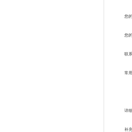
您
您
联
常
详
补