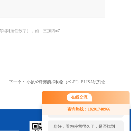
填写阿拉伯数字），如：三加四=7
下一个：
小鼠α2纤溶酶抑制物（α2-PI）ELISA试剂盒
在线交流
您好！欢迎前来咨询，很高兴为您
咨询热线：18201748966
服务，请问您要咨询什么问题呢？
您好，看您停留很久了，是否找到