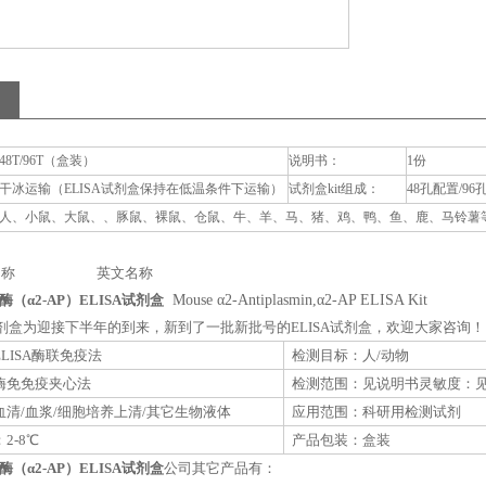
48T/96T（盒装）
说明书：
1份
干冰运输（ELISA试剂盒保持在低温条件下运输）
试剂盒kit组成：
48孔配置/96
人、小鼠、大鼠、、豚鼠、裸鼠、仓鼠、牛、羊、马、猪、鸡、鸭、鱼、鹿、马铃薯等动
称 英文名称
酶（α2-AP）ELISA试剂盒
Mouse α2-Antiplasmin,α2-AP ELISA Kit
A试剂盒为迎接下半年的到来，新到了一批新批号的ELISA试剂盒，欢迎大家咨询！
LISA酶联免疫法
检测目标：人/动物
酶免免疫夹心法
检测范围：见说明书灵敏度：
清/血浆/细胞培养上清/其它生物液体
应用范围：科研用检测试剂
2-8℃
产品包装：盒装
酶（α2-AP）ELISA试剂盒
公司其它产品有：