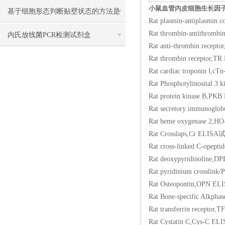
小鼠血管内皮细胞生长因子（
基于细胞形态判断贴壁状态的方法是
Rat plasmin-antipl
Rat thrombin-antit
什么？细胞形态改变与贴壁能力的对
内氏放线菌PCR检测试剂盒
Rat anti-thrombin 
应规律
Rat thrombin recep
Rat cardiac tropon
Rat Phosphotylinosi
Rat protein kinase
Rat secretory immu
Rat heme oxygenas
Rat Crosslaps,Cr 
Rat cross-linked C-o
Rat deoxypyridinol
Rat pyridinium cros
Rat Osteopontin,O
Rat Bone-specific 
Rat transferrin re
Rat Cystatin C,Cy