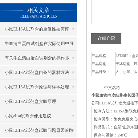
相关文章
RELEVANT ARTICLES
小鼠ELISA试剂盒的重复性如何评
详细介绍
估？
牛血清白蛋白试剂盒在实际使用中可
产品规格：
48T/96T（盒
分为多种类型测定
有关牛血清白蛋白试剂盒的操作步
产品运输：
干冰运输（E
骤，以下有详细说明
产品种类：
人、小鼠、大
小鼠ELISA试剂盒自备的器材方法
小鼠ELISA试剂盒原理与样本处理
中文名称 英
小鼠血管内皮细胞生长因子（
小鼠ELISA试剂盒实验原理
公司ELISA试剂盒为迎
检测方法：ELISA酶联
小鼠elisa试剂盒使用建议
检测类型：酶免免疫夹心
样品形式：血清/血浆/细
小鼠ELISA试剂盒试验问题原因追踪
保存与运输：2-8℃