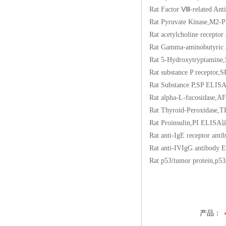
Rat Factor Ⅷ-relat
Rat Pyruvate Kina
Rat acetylcholine r
Rat Gamma-aminobu
Rat 5-Hydroxytryp
Rat substance P re
Rat Substance P,S
Rat alpha-L-fucosi
Rat Thyroid-Perox
Rat Proinsulin,PI
Rat anti-IgE recep
Rat anti-IVIgG ant
Rat p53/tumor prot
产品：