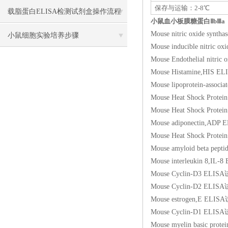
保存与运输：2-8℃
载脂蛋白ELISA检测试剂盒操作流程
小鼠血小板膜糖蛋白ⅡbⅢa（GP
Mouse nitric oxide
方法
小鼠细胞实验培养步骤
Mouse inducible nit
Mouse Endothelial n
Mouse Histamine,H
Mouse lipoprotein-a
Mouse Heat Shock P
Mouse Heat Shock P
Mouse adiponectin
Mouse Heat Shock Pro
Mouse amyloid beta
Mouse interleukin 
Mouse Cyclin-D3 
Mouse Cyclin-D2 
Mouse estrogen,E 
Mouse Cyclin-D1 
Mouse myelin basic