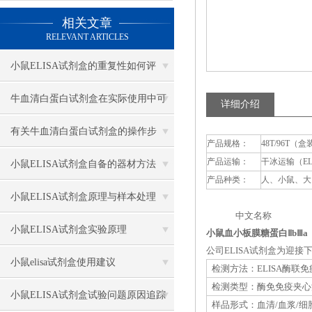
相关文章
RELEVANT ARTICLES
小鼠ELISA试剂盒的重复性如何评
估？
牛血清白蛋白试剂盒在实际使用中可
详细介绍
分为多种类型测定
有关牛血清白蛋白试剂盒的操作步
产品规格：
48T/96T（盒
产品运输：
干冰运输（E
骤，以下有详细说明
小鼠ELISA试剂盒自备的器材方法
产品种类：
人、小鼠、大
小鼠ELISA试剂盒原理与样本处理
中文名称 英
小鼠ELISA试剂盒实验原理
小鼠血小板膜糖蛋白ⅡbⅢa（GP
公司ELISA试剂盒为迎
小鼠elisa试剂盒使用建议
检测方法：ELISA酶联
检测类型：酶免免疫夹心
小鼠ELISA试剂盒试验问题原因追踪
样品形式：血清/血浆/细