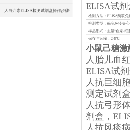
ELISA
要做哪些保温保冷措施防止失效？
人白介素ELISA检测试剂盒​操作步骤
检测方法：ELISA酶联
检测类型：酶免免疫夹心
样品形式：血清/血浆/细
保存与运输：2-8℃
小鼠己糖激酶
人胎儿血红
ELISA试剂盒
人抗巨细胞病
测定试剂盒，
人抗弓形体Ig
剂盒，ELIS
人抗风疹病毒