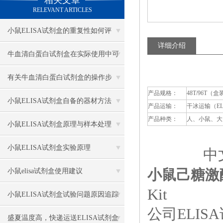
相关文章
RELEVANT ARTICLES
小鼠ELISA试剂盒的重复性如何评
详细介绍
估？
牛血清白蛋白试剂盒在实际使用中可
分为多种类型测定
有关牛血清白蛋白试剂盒的操作步
产品规格：
48T/96T（盒
骤，以下有详细说明
小鼠ELISA试剂盒自备的器材方法
产品运输：
干冰运输（E
产品种类：
人、小鼠、大
小鼠ELISA试剂盒原理与样本处理
小鼠ELISA试剂盒实验原理
中文
小鼠己糖激酶
小鼠elisa试剂盒使用建议
Kit
小鼠ELISA试剂盒试验问题原因追踪
公司ELI
盛夏温度高，快递运送ELISA试剂盒