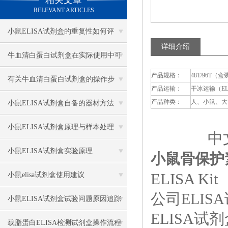
相关文章
RELEVANT ARTICLES
小鼠ELISA试剂盒的重复性如何评
详细介绍
估？
牛血清白蛋白试剂盒在实际使用中可
产品规格：
48T/96T（盒
分为多种类型测定
有关牛血清白蛋白试剂盒的操作步
产品运输：
干冰运输（E
骤，以下有详细说明
产品种类：
人、小鼠、大
小鼠ELISA试剂盒自备的器材方法
小鼠ELISA试剂盒原理与样本处理
中文
小鼠ELISA试剂盒实验原理
小鼠骨保护素
ELISA Kit
小鼠elisa试剂盒使用建议
公司ELI
小鼠ELISA试剂盒试验问题原因追踪
ELISA
载脂蛋白ELISA检测试剂盒操作流程