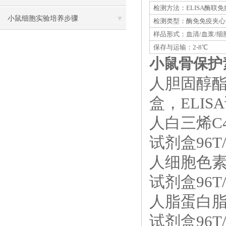
检测方法：ELISA酶联
方法
小鼠细胞实验培养步骤
检测类型：酶免免疫夹心
样品形式：血清/血浆/细
保存与运输：2-8℃
小鼠骨保护素
人胆固醇酯
盒，ELISA
人白三烯C4
试剂盒96T/
人细胞色素C
试剂盒96T/
人脂蛋白脂酶
试剂盒96T/