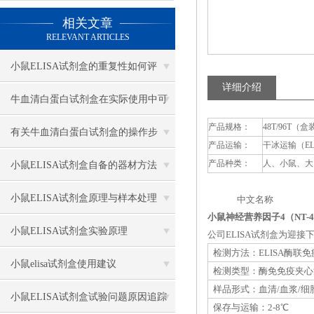
相关文章
RELEVANT ARTICLES
小鼠ELISA试剂盒的重复性如何评
详细介绍
估？
牛血清白蛋白试剂盒在实际使用中可
产品规格：
48T/96T（盒
分为多种类型测定
有关牛血清白蛋白试剂盒的操作步
产品运输：
干冰运输（E
骤，以下有详细说明
产品种类：
人、小鼠、大
小鼠ELISA试剂盒自备的器材方法
小鼠ELISA试剂盒原理与样本处理
中文名称 英
小鼠神经营养因子4（NT-4
小鼠ELISA试剂盒实验原理
公司ELISA试剂盒为迎
检测方法：ELISA酶联
小鼠elisa试剂盒使用建议
检测类型：酶免免疫夹心
样品形式：血清/血浆/细
小鼠ELISA试剂盒试验问题原因追踪
保存与运输：2-8℃