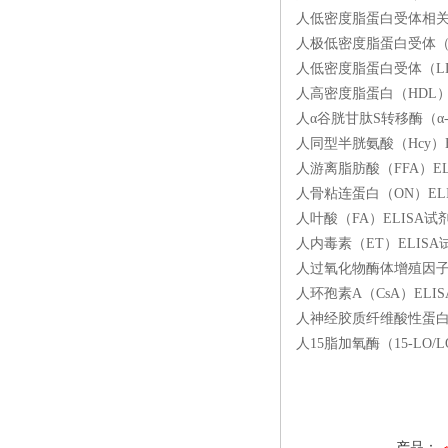
人低密度脂蛋白受体相关蛋白
人极低密度脂蛋白受体（VL
人低密度脂蛋白受体（LDL
人高密度脂蛋白（HDL）EL
人α谷胱甘肽S转移酶（α-G
人同型半胱氨酸（Hcy）EL
人游离脂肪酸（FFA）ELI
人骨粘连蛋白（ON）ELIS
人叶酸（FA）ELISA试剂
人内毒素（ET）ELISA试
人过氧化物酶体增殖因子活化受
人环孢素A（CsA）ELIS
人神经胶质纤维酸性蛋白（G
人15脂加氧酶（15-LO/
产品：