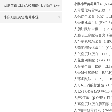
小鼠神经营养因子4（NT-4
载脂蛋白ELISA检测试剂盒操作流程
人骨退化特异标志物（CTX-
人钙结合蛋白（CR）ELIS
方法
小鼠细胞实验培养步骤
人骨形成蛋白6（BMP-6）
人脂肪酸结合蛋白（FABP）
人腺苷三磷酸结合盒转运体A1
人羟脯氨酸糖蛋白（HRGP）
人葡萄糖转运蛋白1（GLUT
人低密度脂蛋白（LDL）EL
人花生四烯酸（AA）ELIS
人骨涎蛋白（BSP）ELIS
人骨碱性磷酸酶（BALP）E
人环磷酰胺（CTX）ELIS
人1,3-二磷酸甘油酸（1,3
人1,5-脱水葡萄糖醇/1,
人β羟丁酸（β-OHB）EL
人高密度脂蛋白胆固醇（HD
人N端中段骨钙素（N-MID