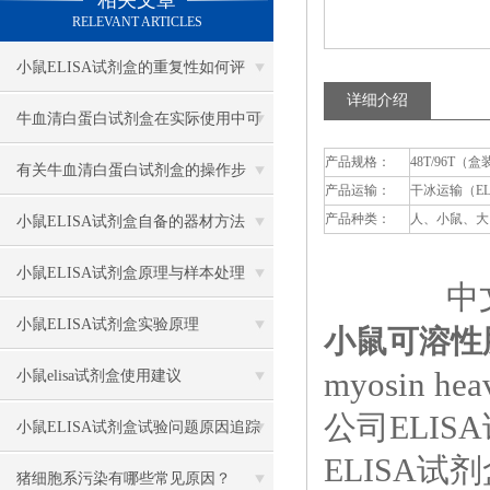
相关文章
RELEVANT ARTICLES
小鼠ELISA试剂盒的重复性如何评
详细介绍
估？
牛血清白蛋白试剂盒在实际使用中可
产品规格：
48T/96T（盒
分为多种类型测定
有关牛血清白蛋白试剂盒的操作步
产品运输：
干冰运输（E
骤，以下有详细说明
产品种类：
人、小鼠、大
小鼠ELISA试剂盒自备的器材方法
小鼠ELISA试剂盒原理与样本处理
中文
小鼠ELISA试剂盒实验原理
小鼠可溶性肌
myosin hea
小鼠elisa试剂盒使用建议
公司ELI
小鼠ELISA试剂盒试验问题原因追踪
ELISA
猪细胞系污染有哪些常见原因？