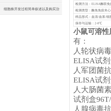
检测方法：ELISA酶联
细胞株开发过程简单叙述以及购买注
检测类型：酶免免疫夹心
样品形式：血清/血浆/细
意事项
保存与运输：2-8℃
小鼠可溶性肌
有：
人轮状病毒抗
ELISA试剂
人军团菌抗原
ELISA试剂
人大肠菌素（
试剂盒96T/
人腺病毒抗原