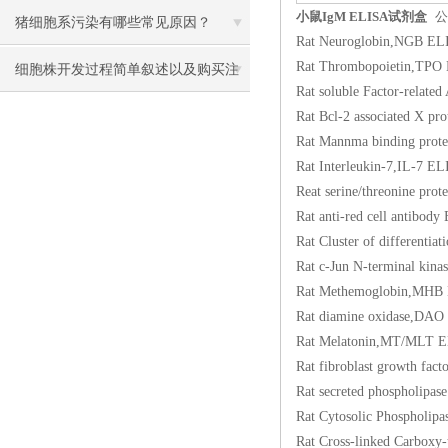
小鼠IgM ELISA试剂盒
公
猪细胞系污染有哪些常见原因？
Rat Neuroglobin,N
Rat Thrombopoieti
细胞株开发过程简单叙述以及购买注
Rat soluble Factor-
意事项
Rat Bcl-2 associate
Rat Mannma binding 
Rat Interleukin-7,
Reat serine/threoni
Rat anti-red cell a
Rat Cluster of diff
Rat c-Jun N-termin
Rat Methemoglobin
Rat diamine oxida
Rat Melatonin,MT/
Rat fibroblast grow
Rat secreted phosp
Rat Cytosolic Phos
Rat Cross-linked Car