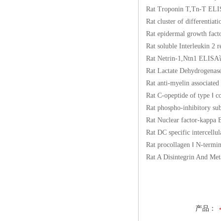
Rat Troponin T,Tn
Rat cluster of diff
Rat epidermal growt
Rat soluble Interle
Rat Netrin-1,Ntn1
Rat Lactate Dehydr
Rat anti-myelin asso
Rat C-opeptide of t
Rat phospho-inhibit
Rat Nuclear factor
Rat DC specific inter
Rat procollagen Ⅰ N
Rat A Disintegrin A
产品：