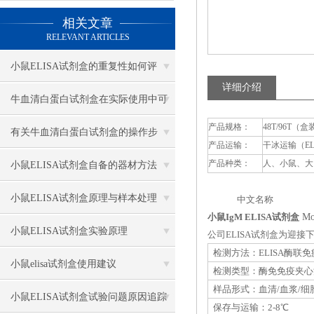
相关文章
RELEVANT ARTICLES
小鼠ELISA试剂盒的重复性如何评
详细介绍
估？
牛血清白蛋白试剂盒在实际使用中可
产品规格：
48T/96T（盒
分为多种类型测定
有关牛血清白蛋白试剂盒的操作步
产品运输：
干冰运输（E
骤，以下有详细说明
产品种类：
人、小鼠、大
小鼠ELISA试剂盒自备的器材方法
小鼠ELISA试剂盒原理与样本处理
中文名称 英
小鼠IgM ELISA试剂盒
Mo
小鼠ELISA试剂盒实验原理
公司ELISA试剂盒为迎
检测方法：ELISA酶联
小鼠elisa试剂盒使用建议
检测类型：酶免免疫夹心
样品形式：血清/血浆/细
小鼠ELISA试剂盒试验问题原因追踪
保存与运输：2-8℃