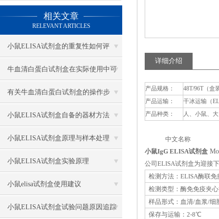
相关文章
RELEVANT ARTICLES
小鼠ELISA试剂盒的重复性如何评
详细介绍
估？
牛血清白蛋白试剂盒在实际使用中可
产品规格：
48T/96T（盒
分为多种类型测定
有关牛血清白蛋白试剂盒的操作步
产品运输：
干冰运输（E
骤，以下有详细说明
产品种类：
人、小鼠、大
小鼠ELISA试剂盒自备的器材方法
小鼠ELISA试剂盒原理与样本处理
中文名称 英
小鼠IgG ELISA试剂盒
Mou
小鼠ELISA试剂盒实验原理
公司ELISA试剂盒为迎
检测方法：ELISA酶联
小鼠elisa试剂盒使用建议
检测类型：酶免免疫夹心
样品形式：血清/血浆/细
小鼠ELISA试剂盒试验问题原因追踪
保存与运输：2-8℃