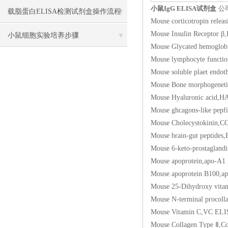
小鼠IgG ELISA试剂盒
公
载脂蛋白ELISA检测试剂盒操作流程
Mouse corticotropin
Mouse Insulin Rece
方法
小鼠细胞实验培养步骤
Mouse Glycated hem
Mouse lymphocyte fu
Mouse soluble plaet 
Mouse Bone morphog
Mouse Hyaluronic 
Mouse ghcagons-like p
Mouse Cholecystok
Mouse brain-gut pe
Mouse 6-keto-prost
Mouse apoprotein,
Mouse apoprotein B
Mouse 25-Dihydroxy
Mouse N-terminal pr
Mouse Vitamin C,V
Mouse Collagen Typ