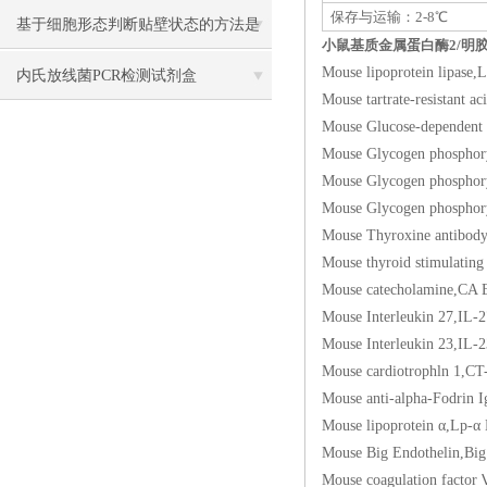
保存与运输：2-8℃
基于细胞形态判断贴壁状态的方法是
小鼠基质金属蛋白酶2/明胶酶A（
Mouse lipoprotein 
什么？细胞形态改变与贴壁能力的对
内氏放线菌PCR检测试剂盒
Mouse tartrate-resis
应规律
Mouse Glucose-depend
Mouse Glycogen pho
Mouse Glycogen ph
Mouse Glycogen pho
Mouse Thyroxine anti
Mouse thyroid stimu
Mouse catecholami
Mouse Interleukin 
Mouse Interleukin 
Mouse cardiotrophl
Mouse anti-alpha-Fo
Mouse lipoprotein 
Mouse Big Endothel
Mouse coagulation f