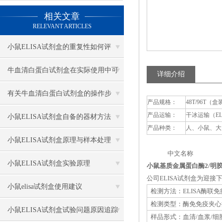
相关文章
RELEVANT ARTICLES
小鼠ELISA试剂盒的重复性如何评
估？
牛血清白蛋白试剂盒在实际使用中可
详细介绍
分为多种类型测定
有关牛血清白蛋白试剂盒的操作步
产品规格：
48T/96T（盒
产品运输：
干冰运输（E
骤，以下有详细说明
小鼠ELISA试剂盒自备的器材方法
产品种类：
人、小鼠、大
小鼠ELISA试剂盒原理与样本处理
中文名称 英
小鼠ELISA试剂盒实验原理
小鼠基质金属蛋白酶2/明胶酶A（
公司ELISA试剂盒为迎
小鼠elisa试剂盒使用建议
检测方法：ELISA酶联
检测类型：酶免免疫夹心
小鼠ELISA试剂盒试验问题原因追踪
样品形式：血清/血浆/细