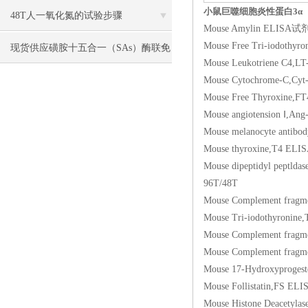
小鼠巨噬细胞炎性蛋白3α（MI
48T人一氧化氮的试验步骤
Mouse Amylin ELI
Mouse Free Tri-iodo
现货供应磺胺十五合一（SAs）酶联免
Mouse Leukotriene
疫分析（ELISA） 试剂盒使用说明书
Mouse Cytochrome-
Mouse Free Thyrox
Mouse angiotension
Mouse melanocyte a
Mouse thyroxine,T
Mouse dipeptidyl pep
96T/48T
Mouse Complement f
Mouse Tri-iodothyr
Mouse Complement f
Mouse Complement f
Mouse 17-Hydroxypr
Mouse Follistatin
Mouse Histone Deac