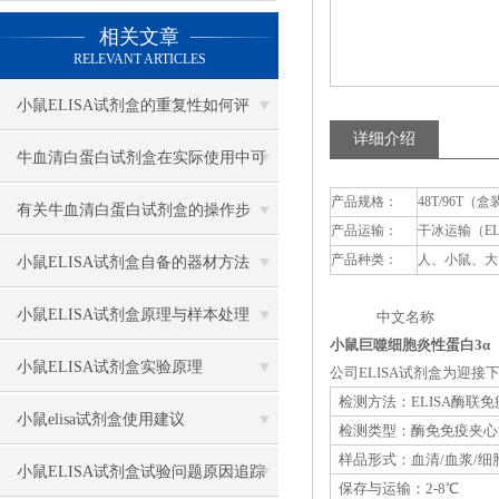
相关文章
RELEVANT ARTICLES
小鼠ELISA试剂盒的重复性如何评
详细介绍
估？
牛血清白蛋白试剂盒在实际使用中可
产品规格：
48T/96T（盒
分为多种类型测定
有关牛血清白蛋白试剂盒的操作步
产品运输：
干冰运输（E
骤，以下有详细说明
产品种类：
人、小鼠、大
小鼠ELISA试剂盒自备的器材方法
小鼠ELISA试剂盒原理与样本处理
中文名称 英
小鼠巨噬细胞炎性蛋白3α（MI
小鼠ELISA试剂盒实验原理
公司ELISA试剂盒为迎
检测方法：ELISA酶联
小鼠elisa试剂盒使用建议
检测类型：酶免免疫夹心
样品形式：血清/血浆/细
小鼠ELISA试剂盒试验问题原因追踪
保存与运输：2-8℃