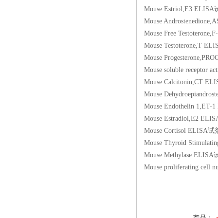
Mouse Estriol,E3 
Mouse Androstened
Mouse Free Testote
Mouse Testoterone
Mouse Progesteron
Mouse soluble recept
Mouse Calcitonin,
Mouse Dehydroepian
Mouse Endothelin 
Mouse Estradiol,E
Mouse Cortisol EL
Mouse Thyroid Stim
Mouse Methylase 
Mouse proliferating 
产品：