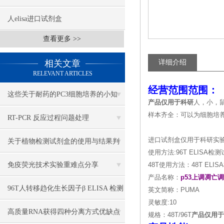
人elisa进口试剂盒
查看更多 >>
相关文章
详细介绍
RELEVANT ARTICLES
经营范围范围：
这些关于耐药的PC3细胞培养的小知
产品仅用于科研
人，小，
样本齐全：可以为细胞培
识，你一定要牢牢掌握
RT-PCR 反应过程问题处理
进口试剂盒仅用于科研实
关于植物检测试剂盒的使用与结果判
使用方法:96T ELIS
断，我有妙招
免疫荧光技术实验重难点分享
48T使用方法：48T E
产品名称：
p53上调凋亡
96T人转移趋化生长因子β ELISA 检测
英文简称：PUMA
灵敏度:10
试剂盒说明书
高质量RNA获得四种分离方式优缺点
规格：48T/96T
产品仅用于