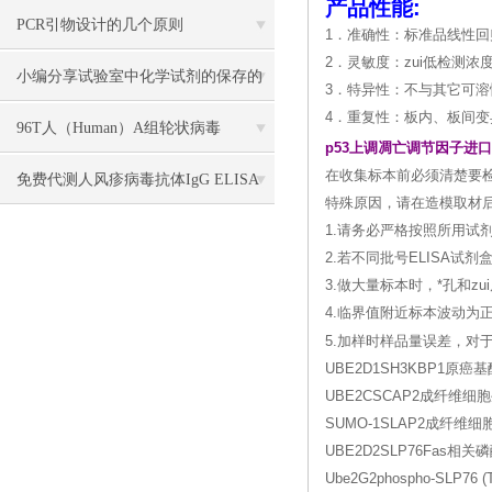
产品性能:
PCR引物设计的几个原则
1．准确性：标准品线性回归
2．灵敏度：zui低检测浓度小
小编分享试验室中化学试剂的保存的
3．特异性：不与其它可
4．重复性：板内、板间变
方法
96T人（Human）A组轮状病毒
p53上调凋亡调节因子进
在收集标本前必须清楚要
（Rotavirus）ELISA 检测试剂盒
免费代测人风疹病毒抗体IgG ELISA
特殊原因，请在造模取材后
检测试剂盒说明书
1.请务必严格按照所用试
2.若不同批号ELISA
3.做大量标本时，*孔和
4.临界值附近标本波动为
5.加样时样品量误差，
UBE2D1SH3KBP1原
UBE2CSCAP2成纤维细
SUMO-1SLAP2成纤维
UBE2D2SLP76Fas相关
Ube2G2phospho-SLP76