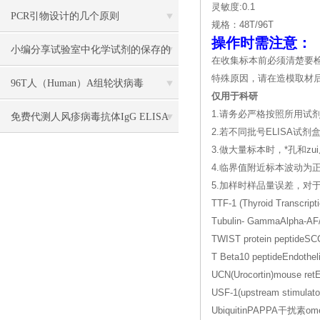
灵敏度:0.1
PCR引物设计的几个原则
规格：48T/96T
操作时需注意：
小编分享试验室中化学试剂的保存的
在收集标本前必须清楚要
特殊原因，请在造模取材后
方法
96T人（Human）A组轮状病毒
仅用于科研
1.请务必严格按照所用试
（Rotavirus）ELISA 检测试剂盒
免费代测人风疹病毒抗体IgG ELISA
2.若不同批号ELISA
检测试剂盒说明书
3.做大量标本时，*孔和
4.临界值附近标本波动为
5.加样时样品量误差，
TTF-1 (Thyroid Transcri
Tubulin- GammaAlph
TWIST protein pept
T Beta10 peptideEn
UCN(Urocortin)mouse 
USF-1(upstream stimu
UbiquitinPAPPA干扰素o