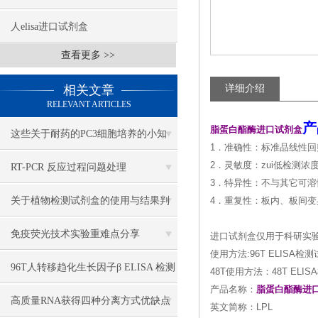
人elisa进口试剂盒
查看更多 >>
相关文章
详细介绍
RELEVANT ARTICLES
产
脂蛋白酯酶进口试剂盒
这些关于耐药的PC3细胞培养的小知
1．准确性：标准品线性回归
识，你一定要牢牢掌握
2．灵敏度：zui低检测浓度小
RT-PCR 反应过程问题处理
3．特异性：不与其它可
关于植物检测试剂盒的使用与结果判
4．重复性：板内、板间变
断，我有妙招
免疫荧光技术实验重难点分享
进口试剂盒仅用于科研实
使用方法:96T ELIS
96T人转移趋化生长因子β ELISA 检测
48T使用方法：48T E
产品名称：
脂蛋白酯酶进
试剂盒说明书
高质量RNA获得四种分离方式优缺点
英文简称：LPL