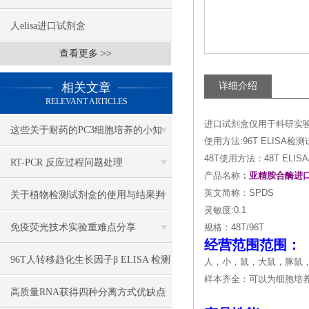
人elisa进口试剂盒
查看更多 >>
相关文章
详细介绍
RELEVANT ARTICLES
进口试剂盒仅用于科研实
这些关于耐药的PC3细胞培养的小知
使用方法:96T ELIS
48T使用方法：48T E
识，你一定要牢牢掌握
RT-PCR 反应过程问题处理
产品名称
：
亚精胺合酶进
英文简称：SPDS
关于植物检测试剂盒的使用与结果判
灵敏度:0.1
断，我有妙招
免疫荧光技术实验重难点分享
规格：48T/96T
经营范围范围：
96T人转移趋化生长因子β ELISA 检测
人，小，鼠，大鼠，豚鼠
样本齐全：可以为细胞培
试剂盒说明书
高质量RNA获得四种分离方式优缺点