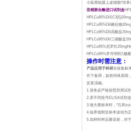
小鼠胃粘膜上皮细胞*培养基 
亚精胺合酶进口试剂盒
HP
HPLC≥95%DiSC3(5)20m
HPLC≥95%DiI碘化物20mg
HPLC≥95%DiI高酸盐20mgcy
HPLC≥95%DiI三磺酸盐20
HPLC≥95%尼罗红20mgHer
HPLC≥95%罗丹明B己酸酯
操作时需注意：
产品仅用于科研
在收集标
件下备用，如有特殊原因，
反复冻融。
1.请务必严格按照所用试
2.若不同批号ELISA
3.做大量标本时，*孔和
4.临界值附近标本波动为
5.加样时样品量误差，