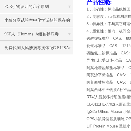
产品性能:
PCR引物设计的几个原则
1．准确性：标准品线性回归
2．灵敏度：zui低检测浓度小
小编分享试验室中化学试剂的保存的
3．特异性：不与其它可
4．重复性：板内、板间变
方法
96T人（Human）A组轮状病毒
碳酸铵标准品 CAS: 8000
化铵标准品 CAS: 12125
（Rotavirus）ELISA 检测试剂盒
免费代测人风疹病毒抗体IgG ELISA
磷酸氢二铵标准品 CAS: 
异戊巴比妥CII标准品 CAS:
检测试剂盒说明书
阿莫地喹盐酸盐标准品 CAS: 6
阿莫沙平标准品 CAS: 14
阿莫西林标准品 CAS: 613
阿莫西林相关物质A标准品
RT4(人膀胱移行细胞瘤细胞) 5
CL-0111HL-7702(人肝正常
IgG2b Others Mouse
OP9小鼠骨髓基质细胞 OP9 mo
LIF Protein Mouse 重组