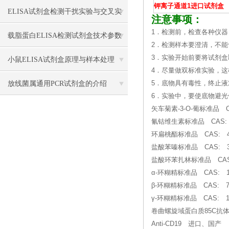
钾离子通道1进口试剂盒
骤
ELISA试剂盒检测干扰实验与交叉实
注意事项：
1．检测前，检查各种仪器
验应用
载脂蛋白ELISA检测试剂盒技术参数
2．检测样本要澄清，不
3．实验开始前要将试剂盒
小鼠ELISA试剂盒原理与样本处理
4．尽量做双标准实验，
放线菌属通用PCR试剂盒的介绍
5．底物具有毒性，终止
6．实验中，要使底物避
矢车菊素-3-O-葡标准品 C
氰钴维生素标准品 CA
环扁桃酯标准品 CAS: 456
盐酸苯嗪标准品 CAS: 303-
盐酸环苯扎林标准品 CAS: 62
α-环糊精标准品 CAS: 100
β-环糊精标准品 CAS: 758
γ-环糊精标准品 CAS: 174
卷曲螺旋域蛋白质85C抗
Anti-CD19 进口、国产