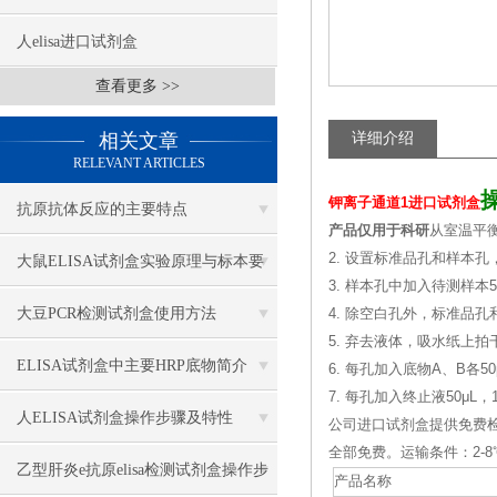
人elisa进口试剂盒
查看更多 >>
相关文章
详细介绍
RELEVANT ARTICLES
钾离子通道1进口试剂盒
抗原抗体反应的主要特点
产品仅用于科研
从室温平衡
2. 设置标准品孔和样本孔
大鼠ELISA试剂盒实验原理与标本要
3. 样本孔中加入待测样本
求
大豆PCR检测试剂盒使用方法
4. 除空白孔外，标准品孔
5. 弃去液体，吸水纸上
ELISA试剂盒中主要HRP底物简介
6. 每孔加入底物A、B各50
7. 每孔加入终止液50μL
人ELISA试剂盒操作步骤及特性
公司进口试剂盒提供免费
全部免费。运输条件：2
乙型肝炎e抗原elisa检测试剂盒操作步
产品名称