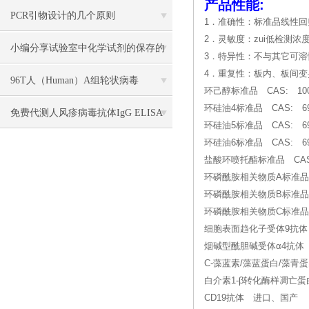
产品性能:
PCR引物设计的几个原则
1．准确性：标准品线性回归
2．灵敏度：zui低检测浓度小
小编分享试验室中化学试剂的保存的
3．特异性：不与其它可
4．重复性：板内、板间变
方法
96T人（Human）A组轮状病毒
环己醇标准品 CAS: 100-4
环硅油4标准品 CAS: 694
（Rotavirus）ELISA 检测试剂盒
免费代测人风疹病毒抗体IgG ELISA
环硅油5标准品 CAS: 694
环硅油6标准品 CAS: 694
检测试剂盒说明书
盐酸环喷托酯标准品 CAS: 58
环磷酰胺相关物质A标准品 
环磷酰胺相关物质B标准品 C
环磷酰胺相关物质C标准品 C
细胞表面趋化子受体9抗体
烟碱型酰胆碱受体α4抗体
C-藻蓝素/藻蓝蛋白/藻青
白介素1-β转化酶样凋亡
CD19抗体 进口、国产