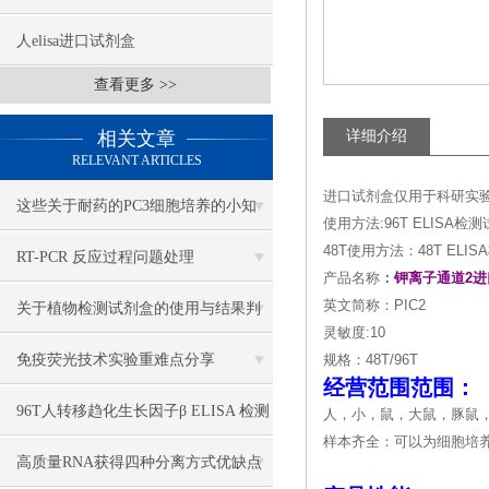
人elisa进口试剂盒
查看更多 >>
相关文章
详细介绍
RELEVANT ARTICLES
进口试剂盒仅用于科研实
这些关于耐药的PC3细胞培养的小知
使用方法:96T ELIS
48T使用方法：48T E
识，你一定要牢牢掌握
RT-PCR 反应过程问题处理
产品名称
：
钾离子通道2
英文简称：PIC2
关于植物检测试剂盒的使用与结果判
灵敏度:10
断，我有妙招
免疫荧光技术实验重难点分享
规格：48T/96T
经营范围范围：
96T人转移趋化生长因子β ELISA 检测
人，小，鼠，大鼠，豚鼠
样本齐全：可以为细胞培
试剂盒说明书
高质量RNA获得四种分离方式优缺点