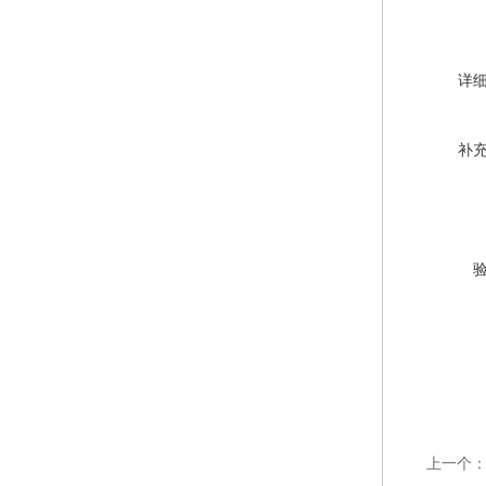
详
补
上一个