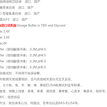
开放阅读框23抗体 进口、国产
糖受体抗体 进口、国产
C-型凝集素抗体 进口、国产
蛋白F3 进口、国产
白酶进口试剂盒
Storage Buffer in TBS and Glycerol
fer 2,4X
fer 3,4X
fer,4X
Buffer（琥珀酸缓冲液）,0.2M,pH4.0
Buffer（琥珀酸缓冲液）,0.2M,pH4.5
Buffer（琥珀酸缓冲液）,0.2M,pH5.0
Buffer（琥珀酸缓冲液）,0.2M,pH5.5
实验试剂，不得用于临床诊断。
时检测天然或重组的，且与其他相关蛋白无交叉反应。
、大小鼠、兔、羊、猴、猪、豚鼠ELISA检测试剂盒等种属。
血浆、细胞上清液、尿液、体液、灌洗液、脑脊髓、心房水、胸房水、组织等
~8℃，现货供应
的方法：双抗体夹心法、间接法、竞争法以及BAS-ELISA等。