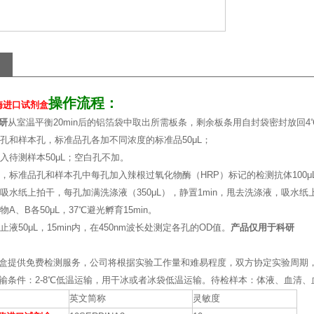
操作流程：
白酶进口试剂盒
研
从室温平衡20min后的铝箔袋中取出所需板条，剩余板条用自封袋密封放回4
准品孔和样本孔，标准品孔各加不同浓度的标准品50μL；
加入待测样本50μL；空白孔不加。
孔外，标准品孔和样本孔中每孔加入辣根过氧化物酶（HRP）标记的检测抗体100μ
体，吸水纸上拍干，每孔加满洗涤液（350μL），静置1min，甩去洗涤液，吸
物A、B各50μL，37℃避光孵育15min。
终止液50μL，15min内，在450nm波长处测定各孔的OD值。
产品仅用于科研
盒提供免费检测服务，公司将根据实验工作量和难易程度，双方协定实验周期
输条件：2-8℃低温运输，用干冰或者冰袋低温运输。待检样本：体液、血清
英文简称
灵敏度