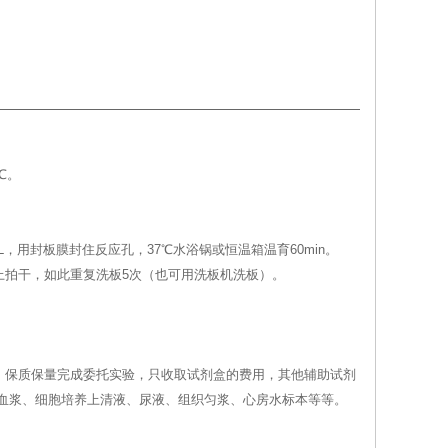
℃。
L，用封板膜封住反应孔，37℃水浴锅或恒温箱温育60min。
水纸上拍干，如此重复洗板5次（也可用洗板机洗板）。
，保质保量完成委托实验，只收取试剂盒的费用，其他辅助试剂
、血浆、细胞培养上清液、尿液、组织匀浆、心房水标本等等。