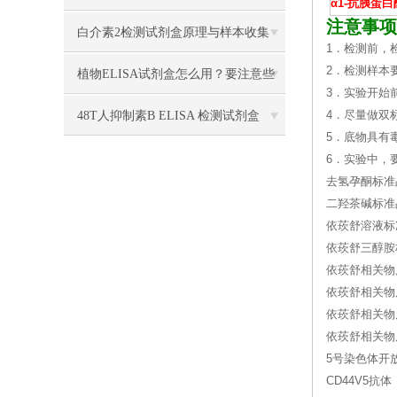
α1-抗胰蛋
注意事项
类别
白介素2检测试剂盒原理与样本收集
1．检测前，
2．检测样本
植物ELISA试剂盒怎么用？要注意些
3．实验开始
什么？
48T人抑制素B ELISA 检测试剂盒
4．尽量做双
5．底物具有
6．实验中，
去氢孕酮标准品 
二羟茶碱标准品 
依莰舒溶液标准品
依莰舒三醇胺标准
依莰舒相关物质A
依莰舒相关物质B
依莰舒相关物质C
依莰舒相关物质D
5号染色体开
CD44V5抗