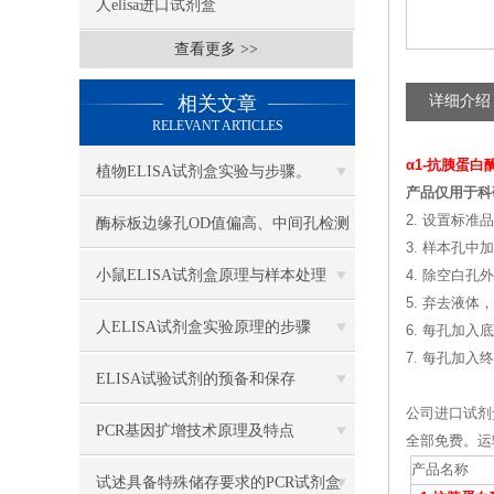
人elisa进口试剂盒
查看更多 >>
相关文章
详细介绍
RELEVANT ARTICLES
α1-抗胰蛋
植物ELISA试剂盒实验与步骤。
产品仅用于科
2. 设置标
酶标板边缘孔OD值偏高、中间孔检测
3. 样本孔中
结果稳定，采取哪些措施缓解边缘效
小鼠ELISA试剂盒原理与样本处理
4. 除空白
5. 弃去液
应
人ELISA试剂盒实验原理的步骤
6. 每孔加入底
7. 每孔加入
ELISA试验试剂的预备和保存
公司进口试剂
PCR基因扩增技术原理及特点
全部免费。运
产品名称
试述具备特殊储存要求的PCR试剂盒