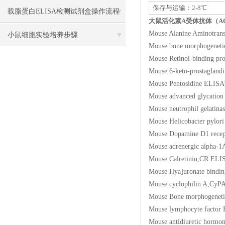
保存与运输：2-8℃
载脂蛋白ELISA检测试剂盒操作流程
大鼠活化素A受体抗体（ACV
Mouse Alanine Amin
方法
小鼠细胞实验培养步骤
Mouse bone morphog
Mouse Retinol-bind
Mouse 6-keto-prost
Mouse Pentosidine
Mouse advanced glyc
Mouse neutrophil gel
Mouse Helicobacter
Mouse Dopamine D1 re
Mouse adrenergic a
Mouse Calretinin,
Mouse Hya]uronate 
Mouse cyclophilin
Mouse Bone morphog
Mouse lymphocyte 
Mouse antidiuretic h