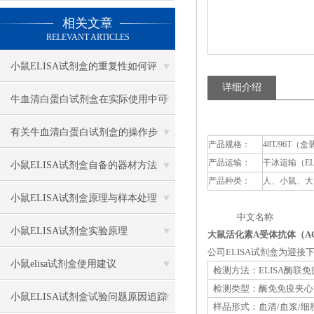
相关文章
RELEVANT ARTICLES
小鼠ELISA试剂盒的重复性如何评
详细介绍
估？
牛血清白蛋白试剂盒在实际使用中可
分为多种类型测定
有关牛血清白蛋白试剂盒的操作步
产品规格：
48T/96T（盒
产品运输：
干冰运输（E
骤，以下有详细说明
小鼠ELISA试剂盒自备的器材方法
产品种类：
人、小鼠、大
小鼠ELISA试剂盒原理与样本处理
中文名称 英
小鼠ELISA试剂盒实验原理
大鼠活化素A受体抗体（ACV
公司ELISA试剂盒为迎
小鼠elisa试剂盒使用建议
检测方法：ELISA酶联
检测类型：酶免免疫夹心
小鼠ELISA试剂盒试验问题原因追踪
样品形式：血清/血浆/细