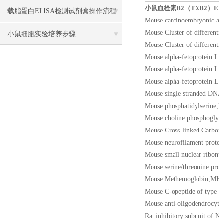
小鼠血栓素B2（TXB2）E
载脂蛋白ELISA检测试剂盒操作流程
Mouse carcinoembry
Mouse Cluster of di
方法
小鼠细胞实验培养步骤
Mouse Cluster of di
Mouse alpha-fetoprot
Mouse alpha-fetoprot
Mouse alpha-fetoprot
Mouse single stran
Mouse phosphatidyl
Mouse choline phos
Mouse Cross-linked C
Mouse neurofilamen
Mouse small nuclear
Mouse serine/threon
Mouse Methemoglob
Mouse C-opeptide of
Mouse anti-oligodend
Rat inhibitory subu