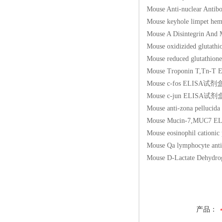
Mouse Anti-nuclear
Mouse keyhole limp
Mouse A Disintegrin
Mouse oxidizided g
Mouse reduced glut
Mouse Troponin T,
Mouse c-fos ELIS
Mouse c-jun ELIS
Mouse anti-zona pel
Mouse Mucin-7,MU
Mouse eosinophil ca
Mouse Qa lymphocyte
Mouse D-Lactate De
产品：