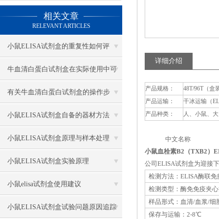
相关文章
RELEVANT ARTICLES
小鼠ELISA试剂盒的重复性如何评
详细介绍
估？
牛血清白蛋白试剂盒在实际使用中可
产品规格：
48T/96T（盒
分为多种类型测定
有关牛血清白蛋白试剂盒的操作步
产品运输：
干冰运输（E
骤，以下有详细说明
产品种类：
人、小鼠、大
小鼠ELISA试剂盒自备的器材方法
小鼠ELISA试剂盒原理与样本处理
中文名称 英
小鼠血栓素B2（TXB2）E
小鼠ELISA试剂盒实验原理
公司ELISA试剂盒为迎
检测方法：ELISA酶联
小鼠elisa试剂盒使用建议
检测类型：酶免免疫夹心
样品形式：血清/血浆/细
小鼠ELISA试剂盒试验问题原因追踪
保存与运输：2-8℃