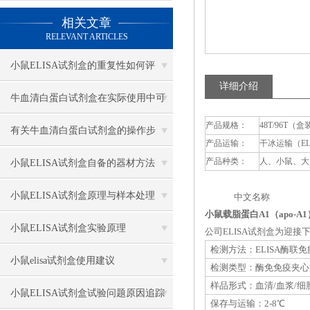
相关文章
RELEVANT ARTICLES
小鼠ELISA试剂盒的重复性如何评
详细介绍
估？
牛血清白蛋白试剂盒在实际使用中可
产品规格：
48T/96T（盒
分为多种类型测定
有关牛血清白蛋白试剂盒的操作步
产品运输：
干冰运输（E
骤，以下有详细说明
产品种类：
人、小鼠、大
小鼠ELISA试剂盒自备的器材方法
小鼠ELISA试剂盒原理与样本处理
中文名称 英
小鼠载脂蛋白A1（apo-A1
小鼠ELISA试剂盒实验原理
公司ELISA试剂盒为迎
检测方法：ELISA酶联
小鼠elisa试剂盒使用建议
检测类型：酶免免疫夹心
样品形式：血清/血浆/细
小鼠ELISA试剂盒试验问题原因追踪
保存与运输：2-8℃