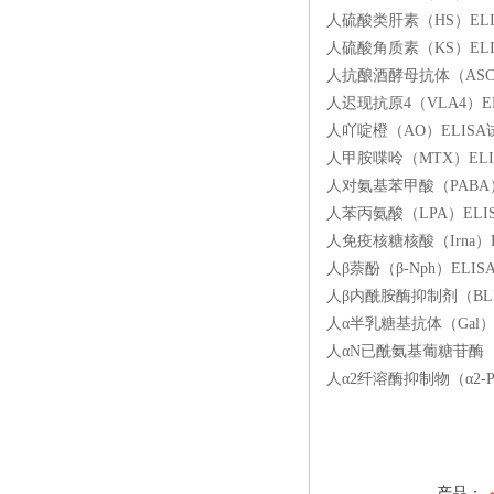
人硫酸类肝素（HS）ELIS
人硫酸角质素（KS）ELIS
人抗酿酒酵母抗体（ASCA）
人迟现抗原4（VLA4）EL
人吖啶橙（AO）ELISA试
人甲胺喋呤（MTX）ELIS
人对氨基苯甲酸（PABA）E
人苯丙氨酸（LPA）ELIS
人免疫核糖核酸（Irna）E
人β萘酚（β-Nph）ELIS
人β内酰胺酶抑制剂（BLI）
人α半乳糖基抗体（Gal）E
人αN已酰氨基葡糖苷酶（αN
人α2纤溶酶抑制物（α2-P
产品：