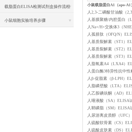
小鼠载脂蛋白A1（apo-A1
载脂蛋白ELISA检测试剂盒操作流程
人2,3-二磷酸甘油酸（2,3
人基膜聚糖/内腔蛋白（LU
方法
小鼠细胞实验培养步骤
人Na+/H+交换体3（NH
人孤腓肽（OFQ/N）ELI
人基质裂解素（ST1）ELI
人基质裂解素（ST2）ELI
人基质裂解素（ST3）ELI
人脂氧素A4（LXA4）EL
人蛋白酶3特异性抗中性粒细
人β-促脂素（β-LPH）EL
人脂磷壁酸（LTA）ELI
人乙胺碘呋酮（AD）ELIS
人唾液酸（SA）ELISA试
人鞘磷脂（SM）ELISA试
人尿游离皮质醇（UFC）EL
人硫酸软骨素（CS）ELIS
人硫酸皮肤素（DS）ELIS