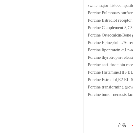
swine major histoc
Porcine Pulmonary su
Porcine Estradiol 
Porcine Complemen
Porcine Osteocalcin
Porcine Epinephrin
Porcine lipoprotei
Porcine thyrotropin
Porcine anti-throm
Porcine Histamine
Porcine Estradiol
Porcine transformin
Porcine tumor necro
产品：