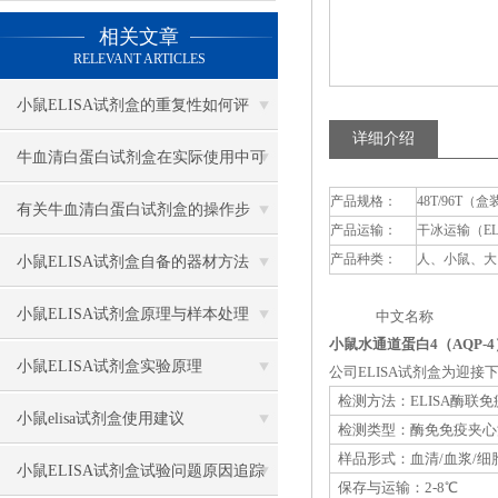
相关文章
RELEVANT ARTICLES
小鼠ELISA试剂盒的重复性如何评
详细介绍
估？
牛血清白蛋白试剂盒在实际使用中可
产品规格：
48T/96T（盒
分为多种类型测定
有关牛血清白蛋白试剂盒的操作步
产品运输：
干冰运输（E
骤，以下有详细说明
产品种类：
人、小鼠、大
小鼠ELISA试剂盒自备的器材方法
小鼠ELISA试剂盒原理与样本处理
中文名称 英
小鼠水通道蛋白4（AQP-4
小鼠ELISA试剂盒实验原理
公司ELISA试剂盒为迎
检测方法：ELISA酶联
小鼠elisa试剂盒使用建议
检测类型：酶免免疫夹心
样品形式：血清/血浆/细
小鼠ELISA试剂盒试验问题原因追踪
保存与运输：2-8℃