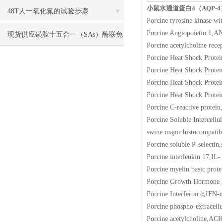
小鼠水通道蛋白4（AQP-4
48T人一氧化氮的试验步骤
Porcine tyrosine kin
Porcine Angiopoiet
现货供应磺胺十五合一（SAs）酶联免
Porcine acetylcholi
疫分析（ELISA） 试剂盒使用说明书
Porcine Heat Shock
Porcine Heat Shock
Porcine Heat Shock
Porcine Heat Shock
Porcine C-reactive
Porcine Soluble Inte
swine major histoco
Porcine soluble P-s
Porcine interleukin 1
Porcine myelin bas
Porcine Growth Hor
Porcine Interferon
Porcine phospho-extr
Porcine acetylchol