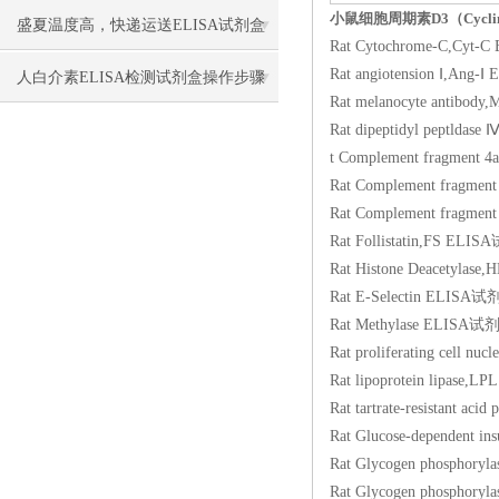
小鼠细胞周期素D3（Cycli
盛夏温度高，快递运送ELISA试剂盒
Rat Cytochrome-C,
Rat angiotension Ⅰ
要做哪些保温保冷措施防止失效？
人白介素ELISA检测试剂盒​操作步骤
Rat melanocyte ant
Rat dipeptidyl pep
t Complement fragm
Rat Complement fra
Rat Complement fra
Rat Follistatin,F
Rat Histone Deacet
Rat E-Selectin EL
Rat Methylase EL
Rat proliferating ce
Rat lipoprotein li
Rat tartrate-resista
Rat Glucose-dependen
Rat Glycogen phosp
Rat Glycogen phosp