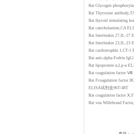
Rat Glycogen phosp
Rat Thyroxine anti
Rat thyroid stimula
Rat catecholamine
Rat Interleukin 27
Rat Interleukin 23
Rat cardiotrophln 
Rat anti-alpha-Fodr
Rat lipoprotein α,
Rat coagulation fac
Rat Fcoagulation f
ELISA试剂盒96T/48T
Rat coagulation fa
Rat von Willebrand
产品：