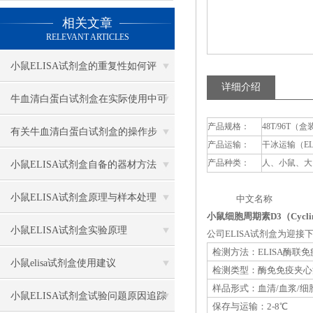
相关文章
RELEVANT ARTICLES
小鼠ELISA试剂盒的重复性如何评
详细介绍
估？
牛血清白蛋白试剂盒在实际使用中可
产品规格：
48T/96T（盒
分为多种类型测定
有关牛血清白蛋白试剂盒的操作步
产品运输：
干冰运输（E
骤，以下有详细说明
产品种类：
人、小鼠、大
小鼠ELISA试剂盒自备的器材方法
小鼠ELISA试剂盒原理与样本处理
中文名称 英
小鼠细胞周期素D3（Cycli
小鼠ELISA试剂盒实验原理
公司ELISA试剂盒为迎
检测方法：ELISA酶联
小鼠elisa试剂盒使用建议
检测类型：酶免免疫夹心
样品形式：血清/血浆/细
小鼠ELISA试剂盒试验问题原因追踪
保存与运输：2-8℃