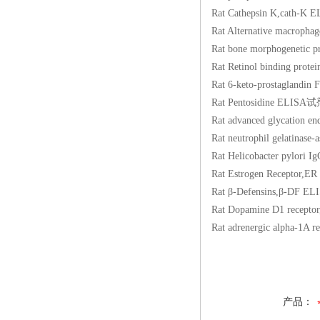
Rat Cathepsin K,c
Rat Alternative macr
Rat bone morphogen
Rat Retinol binding
Rat 6-keto-prostag
Rat Pentosidine E
Rat advanced glycat
Rat neutrophil gelat
Rat Helicobacter p
Rat Estrogen Rece
Rat β-Defensins,β
Rat Dopamine D1 re
Rat adrenergic alp
产品：