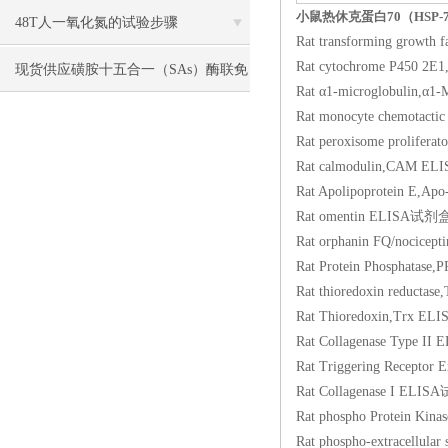
小鼠热休克蛋白70（HSP-7
48T人一氧化氮的试验步骤
Rat transforming gr
Rat cytochrome P4
现货供应磺胺十五合一（SAs）酶联免
Rat α1-microglobu
疫分析（ELISA） 试剂盒使用说明书
Rat monocyte chemot
Rat peroxisome proli
Rat calmodulin,CA
Rat Apolipoprotein
Rat omentin ELIS
Rat orphanin FQ/noci
Rat Protein Phosph
Rat thioredoxin re
Rat Thioredoxin,T
Rat Collagenase Ty
Rat Triggering Rece
Rat Collagenase I
Rat phospho Protei
Rat phospho-extracel