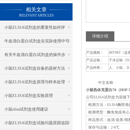
相关文章
RELEVANT ARTICLES
小鼠ELISA试剂盒的重复性如何评
详细介绍
估？
牛血清白蛋白试剂盒在实际使用中可
产品规格：
48T/96T（盒
分为多种类型测定
有关牛血清白蛋白试剂盒的操作步
产品运输：
干冰运输（E
骤，以下有详细说明
产品种类：
人、小鼠、大
小鼠ELISA试剂盒自备的器材方法
小鼠ELISA试剂盒原理与样本处理
中文名称 英
小鼠热休克蛋白70（HSP-7
小鼠ELISA试剂盒实验原理
公司ELISA试剂盒为迎
检测方法：ELISA酶联
小鼠elisa试剂盒使用建议
检测类型：酶免免疫夹心
样品形式：血清/血浆/细
小鼠ELISA试剂盒试验问题原因追踪
保存与运输：2-8℃