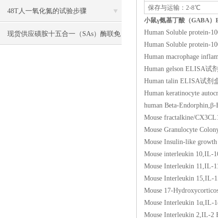
保存与运输：2-8℃
48T人一氧化氮的试验步骤
小鼠γ氨基丁酸（GABA）E
Human Soluble prot
现货供应磺胺十五合一（SAs）酶联免
Human Soluble prot
疫分析（ELISA） 试剂盒使用说明书
Human macrophage in
Human gelson ELI
Human talin ELIS
Human keratinocyte 
human Beta-Endorp
Mouse fractalkine
Mouse Granulocyte C
Mouse Insulin-like gro
Mouse interleukin 
Mouse Interleukin 
Mouse Interleukin 
Mouse 17-Hydroxyco
Mouse Interleukin 
Mouse Interleukin 