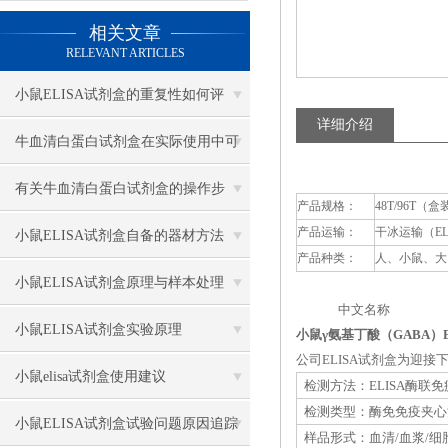
相关文章
RELEVANT ARTICLES
小鼠ELISA试剂盒的重复性如何评
详细介绍
估？
牛血清白蛋白试剂盒在实际使用中可
分为多种类型测定
有关牛血清白蛋白试剂盒的操作步
产品规格：
48T/96T（盒
产品运输：
干冰运输（E
骤，以下有详细说明
小鼠ELISA试剂盒自备的器材方法
产品种类：
人、小鼠、大
小鼠ELISA试剂盒原理与样本处理
中文名称 英
小鼠ELISA试剂盒实验原理
小鼠γ氨基丁酸（GABA）E
公司ELISA试剂盒为迎
小鼠elisa试剂盒使用建议
检测方法：ELISA酶联
检测类型：酶免免疫夹心
小鼠ELISA试剂盒试验问题原因追踪
样品形式：血清/血浆/细