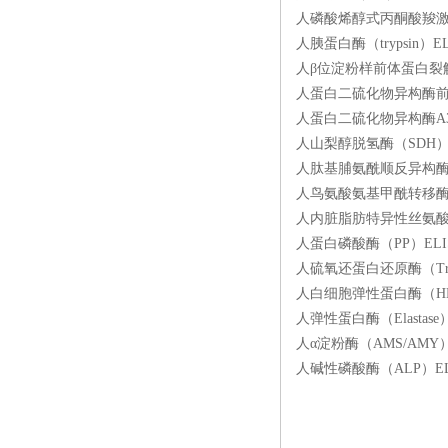
人磷酸烯醇式丙酮酸羧激酶（
人胰蛋白酶（trypsin）E
人β位淀粉样前体蛋白裂解酶
人蛋白二硫化物异构酶前体（
人蛋白二硫化物异构酶A3（P
人山梨醇脱氢酶（SDH）EL
人肽基脯氨酰顺反异构酶（P
人鸟氨酸氨基甲酰转移酶（O
人内脏脂肪特异性丝氨酸蛋白
人蛋白磷酸酶（PP）ELIS
人硫氧还蛋白还原酶（TrxR
人白细胞弹性蛋白酶（HLE）
人弹性蛋白酶（Elastase
人α淀粉酶（AMS/AMY）
人碱性磷酸酶（ALP）ELI