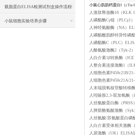
小鼠心肌肌钙蛋白Ⅰ（cTn-Ⅰ
载脂蛋白ELISA检测试剂盒操作流程
人激肽释放酶10（KLK 1
人磷酯酶Cγ链（PLCγ1）
方法
小鼠细胞实验培养步骤
人神经氨酸酶（NA）ELIS
人磷酯酰肌醇特异性磷酯酶C（
人磷酯酶C（PLC）ELIS
人酪氨酸激酶2（Tyk-2）
人白介素1β转换酶（ICE）
人整合素连接激酶1（ILK-
人细胞色素P450c21B/2
人细胞色素P450c21A/2
人末端脱氧核苷酸转移酶（T
人吲哚胺2,3-双加氧酶（I
人丝氨酸蛋白酶（PRSS）E
人脾脏酪氨酸激酶（Syk）E
人丝氨酸/苏氨酸蛋白磷酸酶（
人白介素受体相关激酶（IRA
人尿激酶（UK）ELISA试