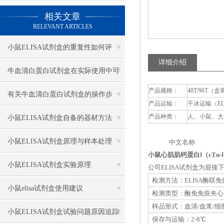
相关文章
RELEVANT ARTICLES
小鼠ELISA试剂盒的重复性如何评
详细介绍
估？
牛血清白蛋白试剂盒在实际使用中可
产品规格：
48T/96T（盒
分为多种类型测定
有关牛血清白蛋白试剂盒的操作步
产品运输：
干冰运输（E
骤，以下有详细说明
产品种类：
人、小鼠、大
小鼠ELISA试剂盒自备的器材方法
小鼠ELISA试剂盒原理与样本处理
中文名称 英
小鼠心肌肌钙蛋白Ⅰ（cTn-Ⅰ
小鼠ELISA试剂盒实验原理
公司ELISA试剂盒为迎
检测方法：ELISA酶联
小鼠elisa试剂盒使用建议
检测类型：酶免免疫夹心
样品形式：血清/血浆/细
小鼠ELISA试剂盒试验问题原因追踪
保存与运输：2-8℃