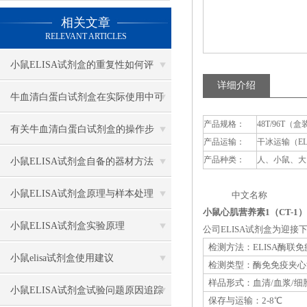
相关文章
RELEVANT ARTICLES
小鼠ELISA试剂盒的重复性如何评
详细介绍
估？
牛血清白蛋白试剂盒在实际使用中可
产品规格：
48T/96T（盒
分为多种类型测定
有关牛血清白蛋白试剂盒的操作步
产品运输：
干冰运输（E
骤，以下有详细说明
产品种类：
人、小鼠、大
小鼠ELISA试剂盒自备的器材方法
小鼠ELISA试剂盒原理与样本处理
中文名称 英
小鼠心肌营养素1（CT-1）
小鼠ELISA试剂盒实验原理
公司ELISA试剂盒为迎
检测方法：ELISA酶联
小鼠elisa试剂盒使用建议
检测类型：酶免免疫夹心
样品形式：血清/血浆/细
小鼠ELISA试剂盒试验问题原因追踪
保存与运输：2-8℃