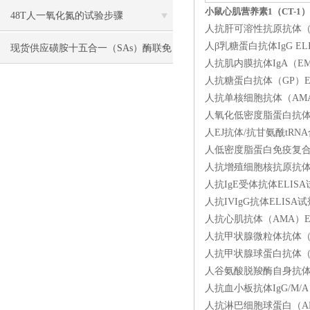
小鼠心肌营养素1（CT-1）
48T人一氧化氮的试验步骤
人抗肝可溶性抗原抗体（SL
人β乳糖蛋白抗体IgG EL
现货供应磺胺十五合一（SAs）酶联免
人抗肌内膜抗体IgA（EMA
疫分析（ELISA） 试剂盒使用说明书
人抗糖蛋白抗体（GP）ELI
人抗单核细胞抗体（AMA）
人氧化低密度脂蛋白抗体（O
人EJ抗体/抗甘氨酰tRNA
人低密度脂蛋白免疫复合物（
人抗增殖细胞核抗原抗体（P
人抗IgE受体抗体ELIS
人抗IVIgG抗体ELISA
人抗心肌抗体（AMA）ELI
人抗甲状腺微粒体抗体（ATM
人抗甲状腺球蛋白抗体（ATG
人谷氨酸脱羧酶自身抗体（G
人抗血小板抗体IgG/M/A（
人抗淋巴细胞球蛋白（ALG）