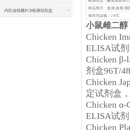
检测类型：酶免免疫夹心
样品形式：血清/血浆/细
什么？细胞形态改变与贴壁能力的对
内氏放线菌PCR检测试剂盒
保存与运输：2-8℃
小鼠雌二醇（
应规律
Chicken
ELISA试剂
Chicken 
剂盒96T/4
Chicken J
定试剂盒，EL
Chicken 
ELISA试剂盒
Chicken 