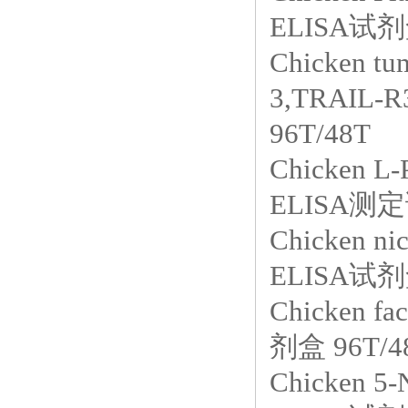
ELISA试剂盒
Chicken tum
3,TRAIL
96T/48T
Chicken L
ELISA测定
Chicken ni
ELISA试
Chicken 
剂盒 96T/4
Chicken 