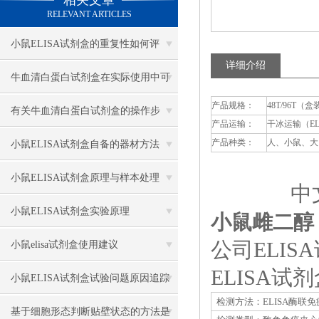
相关文章
RELEVANT ARTICLES
小鼠ELISA试剂盒的重复性如何评
详细介绍
估？
牛血清白蛋白试剂盒在实际使用中可
产品规格：
48T/96T（盒
分为多种类型测定
有关牛血清白蛋白试剂盒的操作步
产品运输：
干冰运输（E
骤，以下有详细说明
产品种类：
人、小鼠、大
小鼠ELISA试剂盒自备的器材方法
小鼠ELISA试剂盒原理与样本处理
中文
小鼠ELISA试剂盒实验原理
小鼠雌二醇（
公司ELI
小鼠elisa试剂盒使用建议
ELISA
小鼠ELISA试剂盒试验问题原因追踪
检测方法：ELISA酶联
基于细胞形态判断贴壁状态的方法是