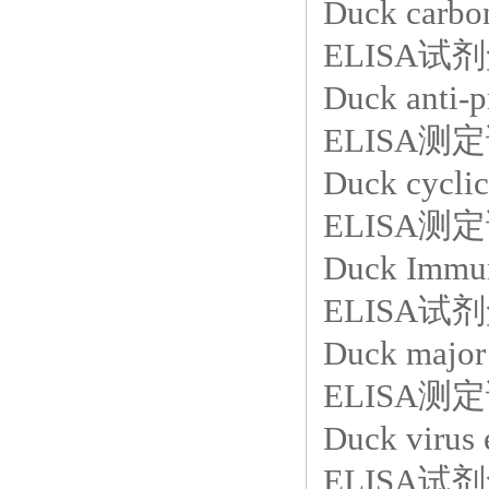
Duck car
ELISA试剂盒
Duck anti
ELISA测定
Duck cycl
ELISA测定
Duck Imm
ELISA试剂
Duck majo
ELISA测定
Duck vir
ELISA试剂盒