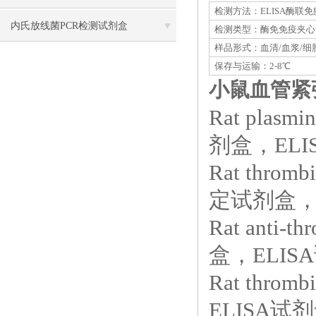
检测方法：ELISA酶联
什么？细胞形态改变与贴壁能力的对
内氏放线菌PCR检测试剂盒
检测类型：酶免免疫夹心
样品形式：血清/血浆/细
应规律
保存与运输：2-8℃
小鼠血管紧张
Rat plasm
剂盒，ELIS
Rat throm
定试剂盒，E
Rat anti
盒，ELISA
Rat thro
ELISA试剂