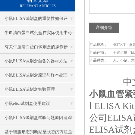
相关文章
RELEVANT ARTICLES
小鼠ELISA试剂盒的重复性如何评
详细介绍
估？
牛血清白蛋白试剂盒在实际使用中可
产品规格：
48T/96T（盒
分为多种类型测定
有关牛血清白蛋白试剂盒的操作步
产品运输：
干冰运输（E
骤，以下有详细说明
产品种类：
人、小鼠、大
小鼠ELISA试剂盒自备的器材方法
小鼠ELISA试剂盒原理与样本处理
中文
小鼠ELISA试剂盒实验原理
小鼠血管紧张
Ⅰ ELISA Kit
小鼠elisa试剂盒使用建议
公司ELI
小鼠ELISA试剂盒试验问题原因追踪
ELISA
基于细胞形态判断贴壁状态的方法是