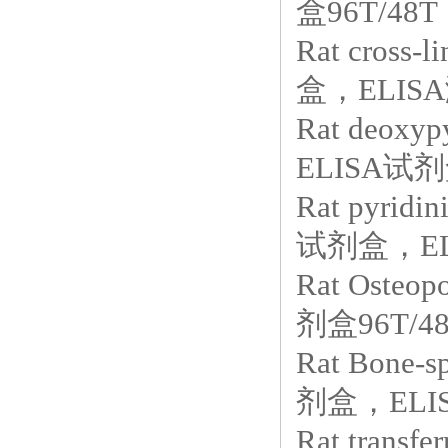
盒96T/48T
Rat cross-
盒，ELIS
Rat deox
ELISA试剂盒
Rat pyrid
试剂盒，EL
Rat Ost
剂盒96T/4
Rat Bone-
剂盒，ELIS
Rat tran