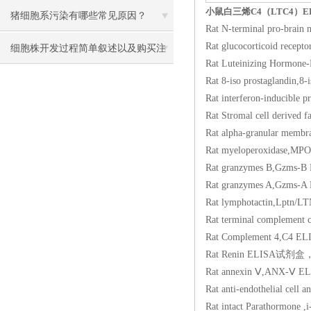
小鼠白三烯C4（LTC4）E
猪细胞系污染有哪些常见原因？
Rat N-terminal pro-b
Rat glucocorticoid
细胞株开发过程简单叙述以及购买注
Rat Luteinizing Ho
意事项
Rat 8-iso prostagl
Rat interferon-indu
Rat Stromal cell de
Rat alpha-granular 
Rat myeloperoxida
Rat granzymes B,G
Rat granzymes A,G
Rat lymphotactin,
Rat terminal comple
Rat Complement 4,
Rat Renin ELISA试
Rat annexin Ⅴ,ANX
Rat anti-endothelia
Rat intact Paratho