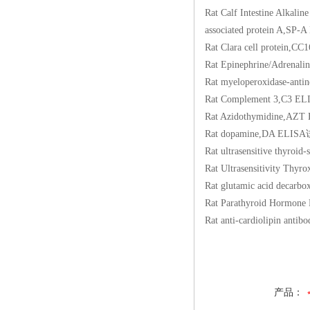
Rat Calf Intestine 
associated protein
Rat Clara cell pro
Rat Epinephrine/Ad
Rat myeloperoxidase-
Rat Complement 3,
Rat Azidothymidin
Rat dopamine,DA 
Rat ultrasensitive 
Rat Ultrasensitivit
Rat glutamic acid d
Rat Parathyroid Hor
Rat anti-cardiolipi
产品：