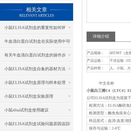
相关文章
RELEVANT ARTICLES
小鼠ELISA试剂盒的重复性如何评
详细介绍
估？
牛血清白蛋白试剂盒在实际使用中可
产品规格：
48T/96T（盒
分为多种类型测定
有关牛血清白蛋白试剂盒的操作步
产品运输：
干冰运输（E
骤，以下有详细说明
产品种类：
人、小鼠、大
小鼠ELISA试剂盒自备的器材方法
小鼠ELISA试剂盒原理与样本处理
中文名称 英
小鼠白三烯C4（LTC4）E
小鼠ELISA试剂盒实验原理
公司ELISA试剂盒为迎
检测方法：ELISA酶联
小鼠elisa试剂盒使用建议
检测类型：酶免免疫夹心
样品形式：血清/血浆/细
小鼠ELISA试剂盒试验问题原因追踪
保存与运输：2-8℃