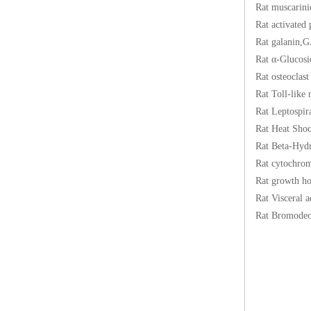
Rat muscar
Rat activ
Rat gala
Rat α-Glu
Rat osteoc
Rat Toll-
Rat Lepto
Rat Heat 
Rat Beta-
Rat cytoc
Rat growth
Rat Viscera
Rat Bromo