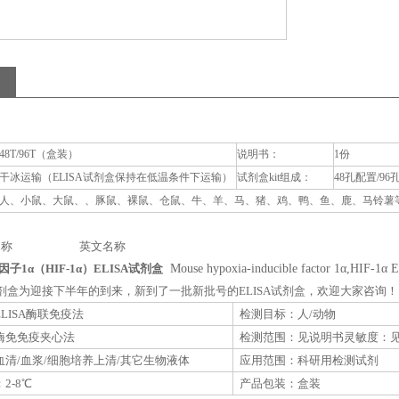
48T/96T（盒装）
说明书：
1份
干冰运输（ELISA试剂盒保持在低温条件下运输）
试剂盒kit组成：
48孔配置/96
人、小鼠、大鼠、、豚鼠、裸鼠、仓鼠、牛、羊、马、猪、鸡、鸭、鱼、鹿、马铃薯等动
称 英文名称
子1α（HIF-1α）ELISA试剂盒
Mouse hypoxia-inducible factor 1α,HIF-1α 
A试剂盒为迎接下半年的到来，新到了一批新批号的ELISA试剂盒，欢迎大家咨询！
LISA酶联免疫法
检测目标：人/动物
酶免免疫夹心法
检测范围：见说明书灵敏度：
清/血浆/细胞培养上清/其它生物液体
应用范围：科研用检测试剂
2-8℃
产品包装：盒装