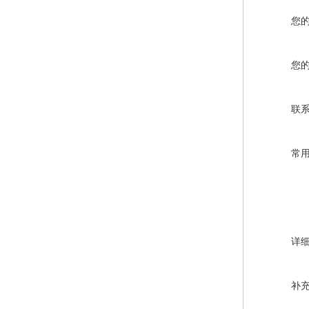
您
您
联
常
详
补