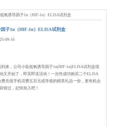
鼠低氧诱导因子1α（HIF-1α）ELISA试剂盒
子1α（HIF-1α）ELISA试剂盒
-09-16
来，公司小鼠低氧诱导因子1α(HIF-1α)ELISA试剂盒现
动又开始了，即买即送活动！一次性成功购买二个ELISA
免费充值手机话费五百元或等值的精美礼品一份，更有机会
不容错过，赶快加入吧！