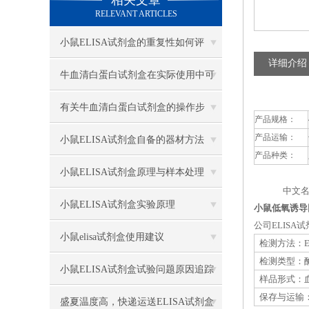
相关文章
RELEVANT ARTICLES
小鼠ELISA试剂盒的重复性如何评
详细介绍
估？
牛血清白蛋白试剂盒在实际使用中可
分为多种类型测定
有关牛血清白蛋白试剂盒的操作步
产品规格：
产品运输：
骤，以下有详细说明
小鼠ELISA试剂盒自备的器材方法
产品种类：
小鼠ELISA试剂盒原理与样本处理
中文名
小鼠ELISA试剂盒实验原理
小鼠低氧诱导因
公司ELIS
小鼠elisa试剂盒使用建议
检测方法：E
检测类型：
小鼠ELISA试剂盒试验问题原因追踪
样品形式：血
保存与运输：
盛夏温度高，快递运送ELISA试剂盒