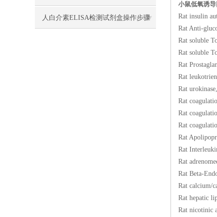
小鼠低氧诱导因
Rat insul
要做哪些保温保冷措施防止失效？
人白介素ELISA检测试剂盒​操作步骤
Rat Anti-
Rat solubl
Rat solubl
Rat Prost
Rat leuko
Rat uroki
Rat coagu
Rat coagu
Rat coagu
Rat Apoli
Rat Interl
Rat adren
Rat Beta-
Rat calciu
Rat hepat
Rat nicoti