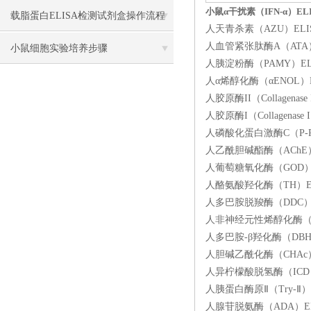
小鼠α干扰素（IFN-α）EL
载脂蛋白ELISA检测试剂盒操作流程
人天青杀素（AZU）ELIS
人血管紧张肽酶A（ATA）E
方法
小鼠细胞实验培养步骤
人胰淀粉酶（PAMY）ELI
人α烯醇化酶（αENOL）E
人胶原酶II（Collagena
人胶原酶I（Collagenas
人磷酸化蛋白激酶C（P-PK
人乙酰胆碱酯酶（AChE）E
人葡萄糖氧化酶（GOD）EL
人酪氨酸羟化酶（TH）ELI
人多巴胺脱羧酶（DDC）EL
人非神经元性烯醇化酶（NN
人多巴胺-β羟化酶（DBH
人胆碱乙酰化酶（CHAc）E
人异柠檬酸脱氢酶（ICD）E
人胰蛋白酶原Ⅱ（Try-Ⅱ）
人腺苷脱氨酶（ADA）ELI