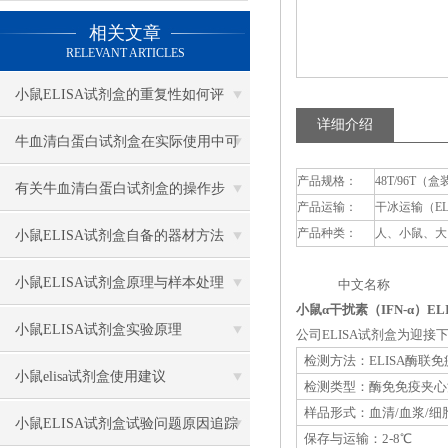
相关文章
RELEVANT ARTICLES
小鼠ELISA试剂盒的重复性如何评
详细介绍
估？
牛血清白蛋白试剂盒在实际使用中可
产品规格：
48T/96T（盒
分为多种类型测定
有关牛血清白蛋白试剂盒的操作步
产品运输：
干冰运输（E
骤，以下有详细说明
产品种类：
人、小鼠、大
小鼠ELISA试剂盒自备的器材方法
小鼠ELISA试剂盒原理与样本处理
中文名称 英
小鼠α干扰素（IFN-α）EL
小鼠ELISA试剂盒实验原理
公司ELISA试剂盒为迎
检测方法：ELISA酶联
小鼠elisa试剂盒使用建议
检测类型：酶免免疫夹心
样品形式：血清/血浆/细
小鼠ELISA试剂盒试验问题原因追踪
保存与运输：2-8℃