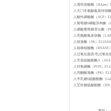
人透明质酸酶（HAase）E
人天门冬氨酸氨基转移酶（A
人酸性磷酸酶（ACP）ELI
人葡萄糖6磷酸异构酶（GPI
人磷酸葡萄糖变位酶（PGM
人亮氨酰氨基肽酶（LAP）E
人链激酶（SK）ELISA试
人核糖核酸酶（RNASE）E
人过氧化脂质/乳过氧化物酶（
人芳基硫酸酯酶A（ASA）E
人对氧磷酶（PON）ELIS
人丙酮酸激酶（PK）ELIS
人半乳糖6硫酸酯酶（Gal-
人艾杜糖硫酸酯酶（IDS）E
产品：