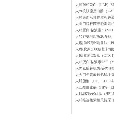
人肺耐药蛋白（LRP）ELI
人α1抗胰糜蛋白酶（AACT
人肺表面活性物质相关蛋白A
人幽门螺杆菌细胞毒素相关基因
人粘蛋白/粘液素7（MUC7
人转谷氨酰胺酶2C多肽（TG
人Ⅰ型前胶原N端前肽（PⅠN
人Ⅰ型胶原交联羧基末端肽（Ⅰ
人Ⅰ型胶原C端肽（CTX-Ⅰ
人粘蛋白/粘液素5AC（MU
人丙氨酸转氨酶/谷丙转氨酶（
人天门冬氨酸转氨酶/谷草转氨
人肝脂酶（HL）ELISA试
人乙酰肝素酶（HPA）ELI
人Ⅱ型胶原螺旋肽（HELIX
人纤维连接素相关抗原（FR