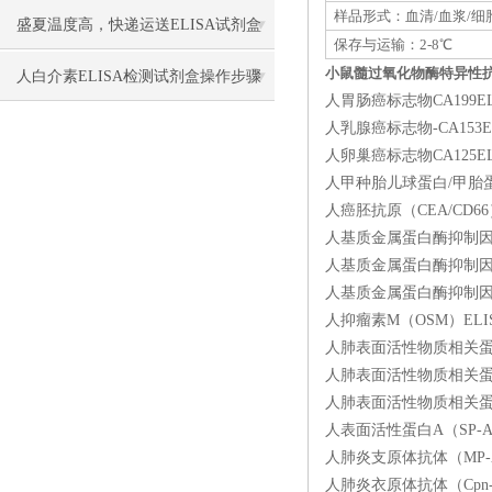
样品形式：血清/血浆/细
盛夏温度高，快递运送ELISA试剂盒
保存与运输：2-8℃
小鼠髓过氧化物酶特异性抗中性
要做哪些保温保冷措施防止失效？
人白介素ELISA检测试剂盒​操作步骤
人胃肠癌标志物CA199EL
人乳腺癌标志物-CA153E
人卵巢癌标志物CA125EL
人甲种胎儿球蛋白/甲胎蛋白
人癌胚抗原（CEA/CD66
人基质金属蛋白酶抑制因子4（
人基质金属蛋白酶抑制因子3（
人基质金属蛋白酶抑制因子2（
人抑瘤素M（OSM）ELIS
人肺表面活性物质相关蛋白D（
人肺表面活性物质相关蛋白C
人肺表面活性物质相关蛋白
人表面活性蛋白A（SP-A）
人肺炎支原体抗体（MP-Ab）
人肺炎衣原体抗体（Cpn-A