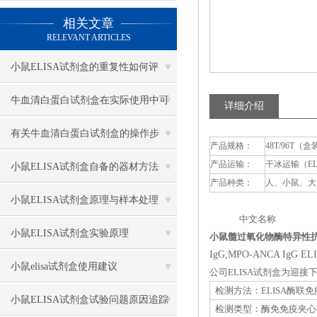
相关文章
RELEVANT ARTICLES
小鼠ELISA试剂盒的重复性如何评
估？
牛血清白蛋白试剂盒在实际使用中可
详细介绍
分为多种类型测定
有关牛血清白蛋白试剂盒的操作步
产品规格：
48T/96T（盒
产品运输：
干冰运输（E
骤，以下有详细说明
小鼠ELISA试剂盒自备的器材方法
产品种类：
人、小鼠、大
小鼠ELISA试剂盒原理与样本处理
中文名称 英
小鼠ELISA试剂盒实验原理
小鼠髓过氧化物酶特异性抗中性
IgG,MPO-ANCA IgG ELI
小鼠elisa试剂盒使用建议
公司ELISA试剂盒为迎
检测方法：ELISA酶联
小鼠ELISA试剂盒试验问题原因追踪
检测类型：酶免免疫夹心