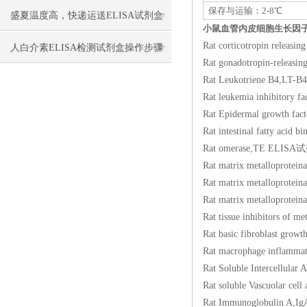
保存与运输：2-8℃
盛夏温度高，快递运送ELISA试剂盒
小鼠血管内皮细胞生长因子受体
Rat corticotropin r
要做哪些保温保冷措施防止失效？
人白介素ELISA检测试剂盒​操作步骤
Rat gonadotropin-r
Rat Leukotriene B
Rat leukemia inhibi
Rat Epidermal grow
Rat intestinal fatty
Rat omerase,TE EL
Rat matrix metallo
Rat matrix metallo
Rat matrix metalloprot
Rat tissue inhibitor
Rat basic fibroblas
Rat macrophage infl
Rat Soluble Intercel
Rat soluble Vascuol
Rat Immunoglobuli