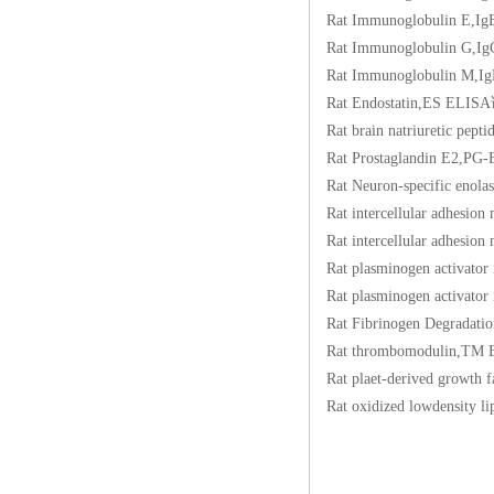
Rat Immunoglobuli
Rat Immunoglobuli
Rat Immunoglobuli
Rat Endostatin,ES
Rat brain natriuret
Rat Prostaglandin 
Rat Neuron-specifi
Rat intercellular a
Rat intercellular a
Rat plasminogen act
Rat plasminogen act
Rat Fibrinogen Degr
Rat thrombomoduli
Rat plaet-derived g
Rat oxidized lowden