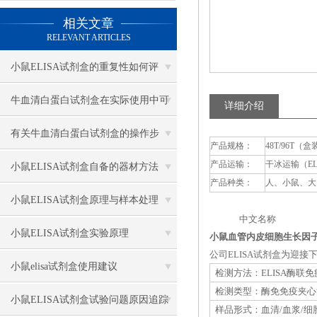
相关文章
RELEVANT ARTICLES
小鼠ELISA试剂盒的重复性如何评
估？
牛血清白蛋白试剂盒在实际使用中可
详细介绍
分为多种类型测定
有关牛血清白蛋白试剂盒的操作步
产品规格：
48T/96T（盒
产品运输：
干冰运输（E
骤，以下有详细说明
小鼠ELISA试剂盒自备的器材方法
产品种类：
人、小鼠、大
小鼠ELISA试剂盒原理与样本处理
中文名称 英
小鼠ELISA试剂盒实验原理
小鼠血管内皮细胞生长因子受体
公司ELISA试剂盒为迎
小鼠elisa试剂盒使用建议
检测方法：ELISA酶联
检测类型：酶免免疫夹心
小鼠ELISA试剂盒试验问题原因追踪
样品形式：血清/血浆/细