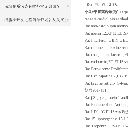
保存与运输：2-8℃
猪细胞系污染有哪些常见原因？
小鼠γ干扰素诱导蛋白16/p16
rat anti-cardiolipi
细胞株开发过程简单叙述以及购买注
Rat anti-cardiolipi
意事项
Rat apelin 12,AP1
Rat Interferon α,I
Rat rudimental bovi
Rat coagulation fa
Rat endotoxin,ET 
Rat Peroxisome Proli
Rat Cyclosporine 
Rat high sensitivity C
剂盒96T/48T
Rat β2-glycoprotein
Rat Endometrium A
Rat LDL-IC ELISA
Rat 15-lipoxygena
Rat Troponin Ⅰ,Tn