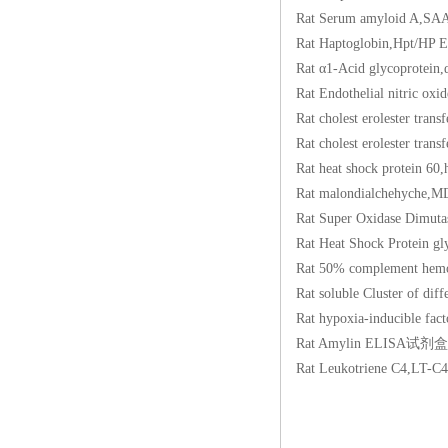
Rat Serum amyloid
Rat Haptoglobin,H
Rat α1-Acid glycop
Rat Endothelial nit
Rat cholest erolest
Rat cholest erolest
Rat heat shock pro
Rat malondialcheh
Rat Super Oxidase 
Rat Heat Shock Prot
Rat 50% complement
Rat soluble Cluster 
Rat hypoxia-inducib
Rat Amylin ELISA
Rat Leukotriene C