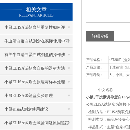
相关文章
RELEVANT ARTICLES
小鼠ELISA试剂盒的重复性如何评
详细介绍
估？
牛血清白蛋白试剂盒在实际使用中可
分为多种类型测定
有关牛血清白蛋白试剂盒的操作步
产品规格：
48T/96T（盒
产品运输：
干冰运输（E
骤，以下有详细说明
小鼠ELISA试剂盒自备的器材方法
产品种类：
人、小鼠、大
小鼠ELISA试剂盒原理与样本处理
中文名称 英
小鼠ELISA试剂盒实验原理
小鼠γ干扰素诱导蛋白16/p16
公司ELISA试剂盒为迎
小鼠elisa试剂盒使用建议
检测方法：ELISA酶联
检测类型：酶免免疫夹心
小鼠ELISA试剂盒试验问题原因追踪
样品形式：血清/血浆/细