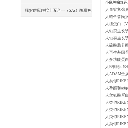
小鼠肿瘤坏死因
人血管紧张素Ⅱ
现货供应磺胺十五合一（SAs）酶联免
人帕金森氏病2P
疫分析（ELISA） 试剂盒使用说明书
人纽蛋白（VC
人轴突生长诱向
人轴突生长诱向
人硫酸脑苷酯（
人再生基因蛋白
人多功能蛋白
人B细胞κ 轻
人ADAM金属
人类似RIKEN
人孕酮和adi
人丝氨酸蛋白酶
人类似RIKEN
人类似RIKEN
人类似RIKEN
人类似RIKEN