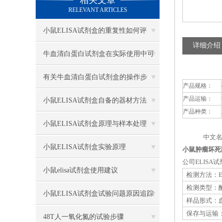
相关文章
RELEVANT ARTICLES
小鼠ELISA试剂盒的重复性如何评
详细介绍
估？
牛血清白蛋白试剂盒在实际使用中可
分为多种类型测定
有关牛血清白蛋白试剂盒的操作步
产品规格：
产品运输：
骤，以下有详细说明
小鼠ELISA试剂盒自备的器材方法
产品种类：
小鼠ELISA试剂盒原理与样本处理
中文名
小鼠ELISA试剂盒实验原理
小鼠肿瘤坏死因
公司ELIS
小鼠elisa试剂盒使用建议
检测方法：E
检测类型：
小鼠ELISA试剂盒试验问题原因追踪
样品形式：血
保存与运输：
48T人一氧化氮的试验步骤