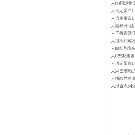
人ras同源物
人假定蛋白LOC
人假定蛋白LOC
人髓样分化因子
人干扰素活化基
人组织相容性2
人白细胞免疫球
人C型凝集素结
人假定蛋白LOC
人淋巴细胞抗原
人嗜酸性白血球
人混合系列蛋白