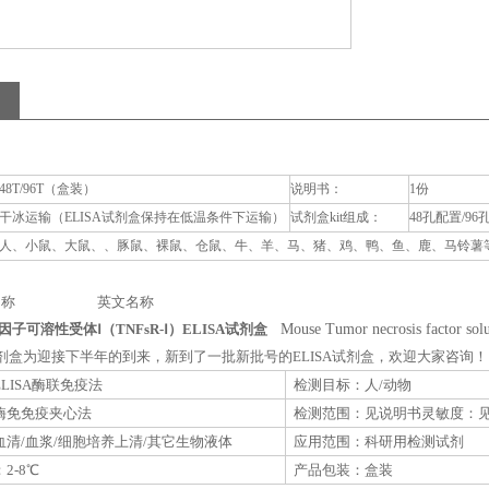
48T/96T（盒装）
说明书：
1份
干冰运输（ELISA试剂盒保持在低温条件下运输）
试剂盒kit组成：
48孔配置/96
人、小鼠、大鼠、、豚鼠、裸鼠、仓鼠、牛、羊、马、猪、鸡、鸭、鱼、鹿、马铃薯等动
称 英文名称
子可溶性受体Ⅰ（TNFsR-Ⅰ）ELISA试剂盒
Mouse Tumor necrosis factor solu
A试剂盒为迎接下半年的到来，新到了一批新批号的ELISA试剂盒，欢迎大家咨询！
LISA酶联免疫法
检测目标：人/动物
酶免免疫夹心法
检测范围：见说明书灵敏度：
清/血浆/细胞培养上清/其它生物液体
应用范围：科研用检测试剂
2-8℃
产品包装：盒装