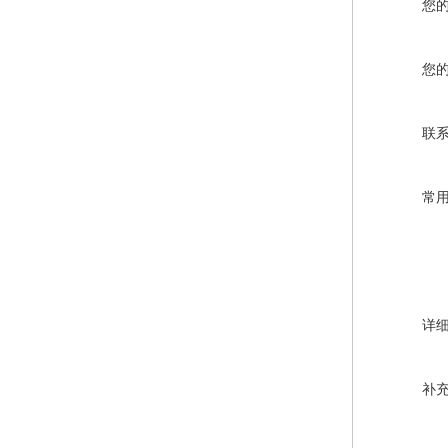
您
您
联
常
详
补