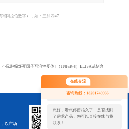
填写阿拉伯数字），如：三加四=7
：
小鼠肿瘤坏死因子可溶性受体Ⅱ（TNFsR-Ⅱ）ELISA试剂盒
在线交流
您好！欢迎前来咨询，很高兴为您
咨询热线：18201748966
服务，请问您要咨询什么问题呢？
您好，看您停留很久了，是否找到
了需求产品，您可以直接在线与我
联系！
针，以市场