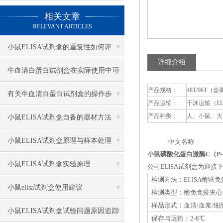
相关文章
RELEVANT ARTICLES
小鼠ELISA试剂盒的重复性如何评
详细介绍
估？
牛血清白蛋白试剂盒在实际使用中可
产品规格：
48T/96T（盒
分为多种类型测定
有关牛血清白蛋白试剂盒的操作步
产品运输：
干冰运输（E
骤，以下有详细说明
产品种类：
人、小鼠、大
小鼠ELISA试剂盒自备的器材方法
小鼠ELISA试剂盒原理与样本处理
中文名称 英
小鼠磷酸化蛋白激酶C（P-P
小鼠ELISA试剂盒实验原理
公司ELISA试剂盒为迎
检测方法：ELISA酶联
小鼠elisa试剂盒使用建议
检测类型：酶免免疫夹心
样品形式：血清/血浆/细
小鼠ELISA试剂盒试验问题原因追踪
保存与运输：2-8℃