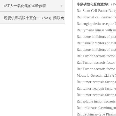
小鼠磷酸化蛋白激酶C（P-P
48T人一氧化氮的试验步骤
Rat Stem Cell Fact
Rat Stromal cell de
现货供应磺胺十五合一（SAs）酶联免
Rat angiopoietin re
疫分析（ELISA） 试剂盒使用说明书
Rat tyrosine kinase 
Rat tissue inhibitor
Rat tissue inhibitor
Rat tissue inhibitor
Rat Tumor necrosis f
Rat Tumor necrosis 
Rat Tumor necrosis fa
Mouse L-Selectin 
Rat tumor necrosis f
Rat tumor necrosis f
Rat tumor necrosis f
Rat soluble tumor nec
Rat urokinase plasm
Rat Urokinase-type 