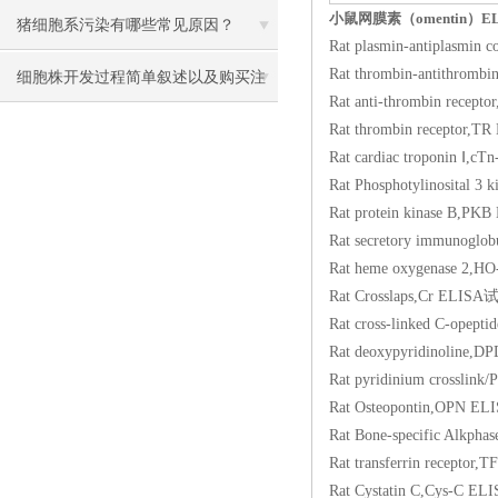
小鼠网膜素（omentin）E
猪细胞系污染有哪些常见原因？
Rat plasmin-antipl
Rat thrombin-antit
细胞株开发过程简单叙述以及购买注
Rat anti-thrombin 
意事项
Rat thrombin recep
Rat cardiac tropon
Rat Phosphotylinosi
Rat protein kinase
Rat secretory immu
Rat heme oxygenas
Rat Crosslaps,Cr 
Rat cross-linked C-o
Rat deoxypyridinol
Rat pyridinium cros
Rat Osteopontin,O
Rat Bone-specific 
Rat transferrin re
Rat Cystatin C,Cy