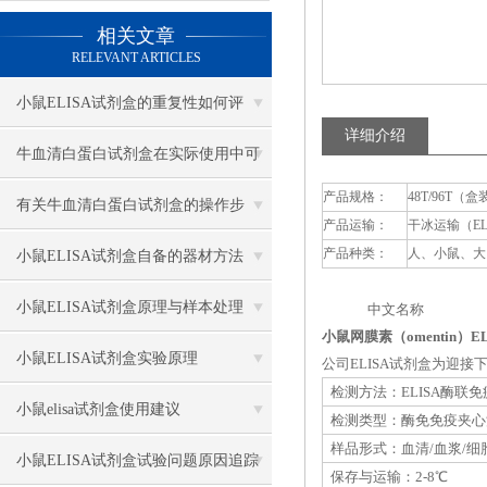
相关文章
RELEVANT ARTICLES
小鼠ELISA试剂盒的重复性如何评
详细介绍
估？
牛血清白蛋白试剂盒在实际使用中可
产品规格：
48T/96T（盒
分为多种类型测定
有关牛血清白蛋白试剂盒的操作步
产品运输：
干冰运输（E
骤，以下有详细说明
产品种类：
人、小鼠、大
小鼠ELISA试剂盒自备的器材方法
小鼠ELISA试剂盒原理与样本处理
中文名称 英
小鼠网膜素（omentin）E
小鼠ELISA试剂盒实验原理
公司ELISA试剂盒为迎
检测方法：ELISA酶联
小鼠elisa试剂盒使用建议
检测类型：酶免免疫夹心
样品形式：血清/血浆/细
小鼠ELISA试剂盒试验问题原因追踪
保存与运输：2-8℃