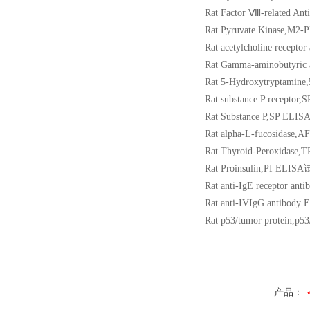
Rat Factor Ⅷ-relat
Rat Pyruvate Kina
Rat acetylcholine r
Rat Gamma-aminobu
Rat 5-Hydroxytryp
Rat substance P re
Rat Substance P,S
Rat alpha-L-fucosi
Rat Thyroid-Perox
Rat Proinsulin,PI
Rat anti-IgE recep
Rat anti-IVIgG ant
Rat p53/tumor prot
产品：