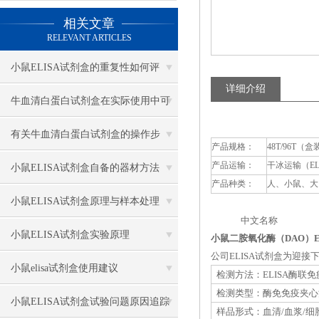
相关文章
RELEVANT ARTICLES
小鼠ELISA试剂盒的重复性如何评
详细介绍
估？
牛血清白蛋白试剂盒在实际使用中可
分为多种类型测定
有关牛血清白蛋白试剂盒的操作步
产品规格：
48T/96T（盒
产品运输：
干冰运输（E
骤，以下有详细说明
小鼠ELISA试剂盒自备的器材方法
产品种类：
人、小鼠、大
小鼠ELISA试剂盒原理与样本处理
中文名称 英
小鼠ELISA试剂盒实验原理
小鼠二胺氧化酶（DAO）E
公司ELISA试剂盒为迎
小鼠elisa试剂盒使用建议
检测方法：ELISA酶联
检测类型：酶免免疫夹心
小鼠ELISA试剂盒试验问题原因追踪
样品形式：血清/血浆/细