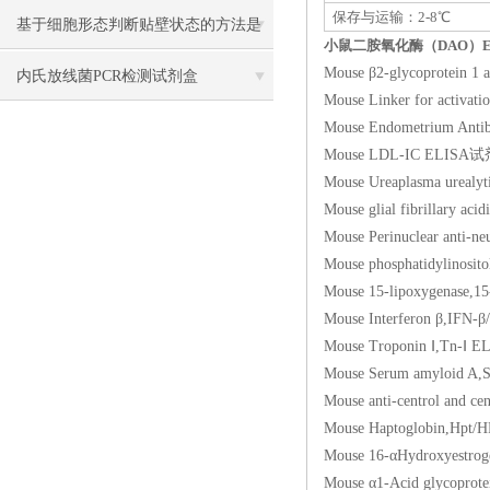
保存与运输：2-8℃
基于细胞形态判断贴壁状态的方法是
小鼠二胺氧化酶（DAO）E
Mouse β2-glycoprote
什么？细胞形态改变与贴壁能力的对
内氏放线菌PCR检测试剂盒
Mouse Linker for ac
应规律
Mouse Endometrium
Mouse LDL-IC ELI
Mouse Ureaplasma ur
Mouse glial fibrill
Mouse Perinuclear an
Mouse phosphatidyli
Mouse 15-lipoxyge
Mouse Interferon β
Mouse Troponin Ⅰ,
Mouse Serum amylo
Mouse anti-centrol 
Mouse Haptoglobin
Mouse 16-αHydroxye
Mouse α1-Acid glyc