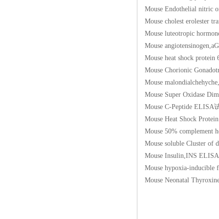
Mouse Endothelial n
Mouse cholest erole
Mouse luteotropic 
Mouse angiotensin
Mouse heat shock p
Mouse Chorionic Go
Mouse malondialch
Mouse Super Oxidas
Mouse C-Peptide E
Mouse Heat Shock Pr
Mouse 50% compleme
Mouse soluble Cluste
Mouse Insulin,INS
Mouse hypoxia-induc
Mouse Neonatal Th