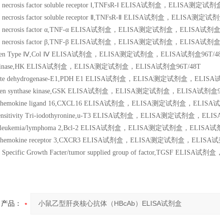
r necrosis factor soluble receptor Ⅰ,TNFsR-Ⅰ ELISA试剂盒，ELISA测
r necrosis factor soluble receptor Ⅱ,TNFsR-Ⅱ ELISA试剂盒，ELISA
or necrosis factor α,TNF-α ELISA试剂盒，ELISA测定试剂盒，ELISA试剂盒 
or necrosis factor β,TNF-β ELISA试剂盒，ELISA测定试剂盒，ELISA试剂盒 
lagen Type Ⅳ,Col Ⅳ ELISA试剂盒，ELISA测定试剂盒，ELISA试剂盒96T/4
xokinase,HK ELISA试剂盒，ELISA测定试剂盒，ELISA试剂盒96T/48T
uvate dehydrogenase-E1,PDH E1 ELISA试剂盒，ELISA测定试剂盒，ELISA
cogen synthase kinase,GSK ELISA试剂盒，ELISA测定试剂盒，ELISA试剂盒9
-chemokine ligand 16,CXCL16 ELISA试剂盒，ELISA测定试剂盒，ELISA
asensitivity Tri-iodothyronine,u-T3 ELISA试剂盒，ELISA测定试剂盒，EL
ell leukemia/lymphoma 2,Bcl-2 ELISA试剂盒，ELISA测定试剂盒，ELISA试
-chemokine receptor 3,CXCR3 ELISA试剂盒，ELISA测定试剂盒，ELISA试
r Specific Growth Facter/tumor supplied group of factor,TGSF
产品：