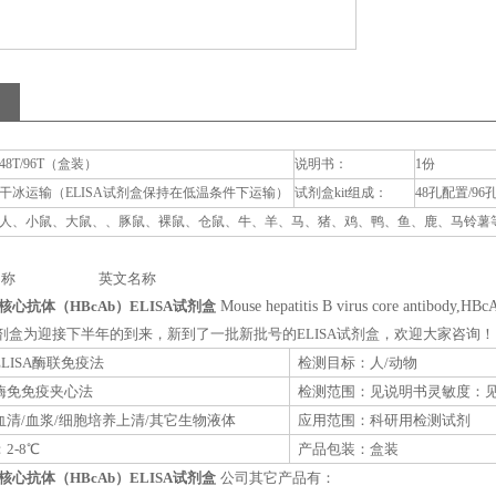
48T/96T（盒装）
说明书：
1份
干冰运输（ELISA试剂盒保持在低温条件下运输）
试剂盒kit组成：
48孔配置/96
人、小鼠、大鼠、、豚鼠、裸鼠、仓鼠、牛、羊、马、猪、鸡、鸭、鱼、鹿、马铃薯等动
称 英文名称
心抗体（HBcAb）ELISA试剂盒
Mouse hepatitis B virus core antibody,HB
A试剂盒为迎接下半年的到来，新到了一批新批号的ELISA试剂盒，欢迎大家咨询！
LISA酶联免疫法
检测目标：人/动物
酶免免疫夹心法
检测范围：见说明书灵敏度：
清/血浆/细胞培养上清/其它生物液体
应用范围：科研用检测试剂
2-8℃
产品包装：盒装
心抗体（HBcAb）ELISA试剂盒
公司其它产品有：