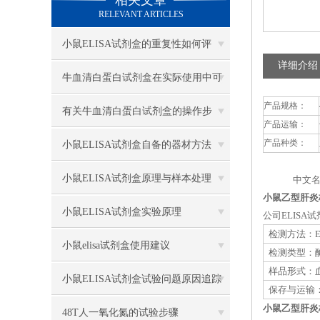
相关文章
RELEVANT ARTICLES
小鼠ELISA试剂盒的重复性如何评
详细介绍
估？
牛血清白蛋白试剂盒在实际使用中可
产品规格：
分为多种类型测定
有关牛血清白蛋白试剂盒的操作步
产品运输：
骤，以下有详细说明
产品种类：
小鼠ELISA试剂盒自备的器材方法
小鼠ELISA试剂盒原理与样本处理
中文名
小鼠乙型肝炎核
小鼠ELISA试剂盒实验原理
公司ELIS
检测方法：E
小鼠elisa试剂盒使用建议
检测类型：
样品形式：血
小鼠ELISA试剂盒试验问题原因追踪
保存与运输：
小鼠乙型肝炎核
48T人一氧化氮的试验步骤