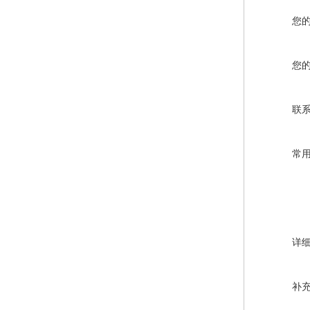
您
您
联
常
详
补