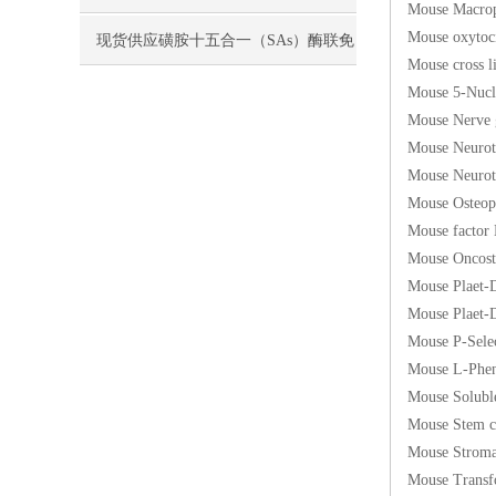
Mouse Macr
Mouse ox
现货供应磺胺十五合一（SAs）酶联免
Mouse cros
疫分析（ELISA） 试剂盒使用说明书
Mouse 5-N
Mouse Ner
Mouse Neu
Mouse Neur
Mouse Ost
Mouse fac
Mouse Onc
Mouse Plae
Mouse Pla
Mouse P-S
Mouse L-P
Mouse Solu
Mouse Stem
Mouse Stro
Mouse Tra