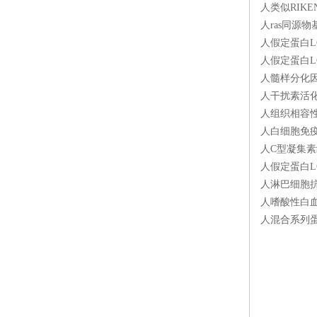
人类似RIKEN
人ras同源物
人假定蛋白LOC
人假定蛋白LOC
人髓样分化因子
人干扰素活化基
人组织相容性2
人白细胞免疫球
人C型凝集素结
人假定蛋白LOC
人淋巴细胞抗原
人嗜酸性白血球
人混合系列蛋白