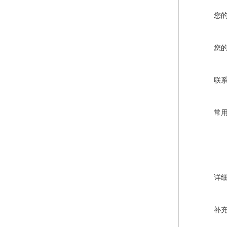
您
您
联
常
详
补