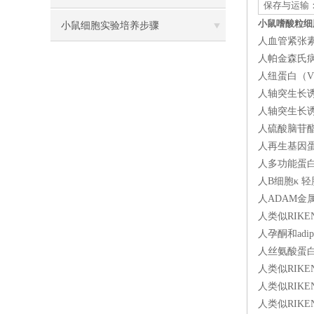
保存与运输：
小鼠嗜酸粒细胞趋
方法
小鼠细胞实验培养步骤
人血管紧张素Ⅱ
人帕金森氏病2P
人纽蛋白（VC
人轴突生长诱向
人轴突生长诱向
人硫酸脑苷酯（
人再生基因蛋白
人多功能蛋白
人B细胞κ 轻
人ADAM金属
人类似RIKEN
人孕酮和adi
人丝氨酸蛋白酶
人类似RIKEN
人类似RIKEN
人类似RIKEN