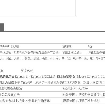
48T/96T（盒装）
说明书：
1份
干冰运输（ELISA试剂盒保持在低温条件下运输）
试剂盒kit组成：
48孔配置/96
人、小鼠、大鼠、、豚鼠、裸鼠、仓鼠、牛、羊、马、猪、鸡、鸭、鱼、鹿、马铃薯等动
称 英文名称
化蛋白Eotaxin 1（Eotaxin 1/CCL11）ELISA试剂盒
Mouse Eotaxin 1 EL
A试剂盒为迎接下半年的到来，新到了一批新批号的ELISA试剂盒，欢迎大家咨询！
LISA酶联免疫法
检测目标：人/动物
酶免免疫夹心法
检测范围：见说明书灵敏度：
清/血浆/细胞培养上清/其它生物液体
应用范围：科研用检测试剂