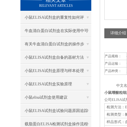
相关文章
RELEVANT ARTICLES
小鼠ELISA试剂盒的重复性如何评
估？
牛血清白蛋白试剂盒在实际使用中可
详细介绍
分为多种类型测定
有关牛血清白蛋白试剂盒的操作步
产品规格：
骤，以下有详细说明
小鼠ELISA试剂盒自备的器材方法
产品运输：
小鼠ELISA试剂盒原理与样本处理
产品种类：
小鼠ELISA试剂盒实验原理
中文名
小鼠嗜酸粒细胞趋
小鼠elisa试剂盒使用建议
公司ELIS
检测方法：E
小鼠ELISA试剂盒试验问题原因追踪
检测类型：
样品形式：血
载脂蛋白ELISA检测试剂盒操作流程