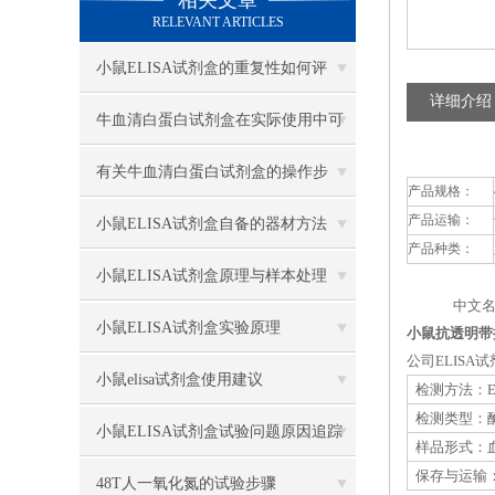
相关文章
RELEVANT ARTICLES
小鼠ELISA试剂盒的重复性如何评
详细介绍
估？
牛血清白蛋白试剂盒在实际使用中可
分为多种类型测定
有关牛血清白蛋白试剂盒的操作步
产品规格：
产品运输：
骤，以下有详细说明
小鼠ELISA试剂盒自备的器材方法
产品种类：
小鼠ELISA试剂盒原理与样本处理
中文名
小鼠ELISA试剂盒实验原理
小鼠抗透明带抗
公司ELIS
小鼠elisa试剂盒使用建议
检测方法：E
检测类型：
小鼠ELISA试剂盒试验问题原因追踪
样品形式：血
保存与运输：
48T人一氧化氮的试验步骤