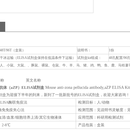
48T/96T（盒装）
说明书：
1份
干冰运输（ELISA试剂盒保持在低温条件下运输）
试剂盒kit组成：
48孔配置/96
人、小鼠、大鼠、、豚鼠、裸鼠、仓鼠、牛、羊、马、猪、鸡、鸭、鱼、鹿、马铃薯等动
称 英文名称
体（aZP）ELISA试剂盒
Mouse anti-zona pellucida antibody,aZP ELISA Kit
A试剂盒为迎接下半年的到来，新到了一批新批号的ELISA试剂盒，欢迎大家咨询！
LISA酶联免疫法
检测目标：人/动物
酶免免疫夹心法
检测范围：见说明书灵敏度：
清/血浆/细胞培养上清/其它生物液体
应用范围：科研用检测试剂
2-8℃
产品包装：盒装