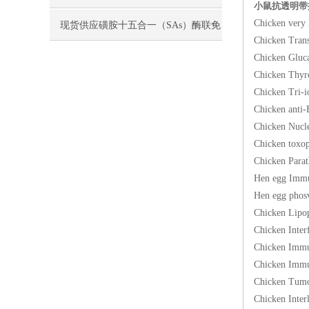
小鼠抗透明带抗
Chicken ve
现货供应磺胺十五合一（SAs）酶联免
Chicken Tr
疫分析（ELISA） 试剂盒使用说明书
Chicken G
Chicken T
Chicken T
Chicken a
Chicken N
Chicken to
Chicken P
Hen egg I
Hen egg p
Chicken L
Chicken Int
Chicken I
Chicken I
Chicken Tu
Chicken I