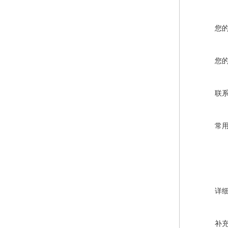
您
您
联
常
详
补