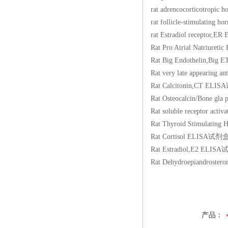
rat adrencocortico
rat follicle-stimul
rat Estradiol rece
Rat Pro Atrial Natr
Rat Big Endothelin
Rat very late appea
Rat Calcitonin,CT
Rat Osteocalcin/Bon
Rat soluble receptor
Rat Thyroid Stimul
Rat Cortisol ELIS
Rat Estradiol,E2 
Rat Dehydroepiandr
产品：