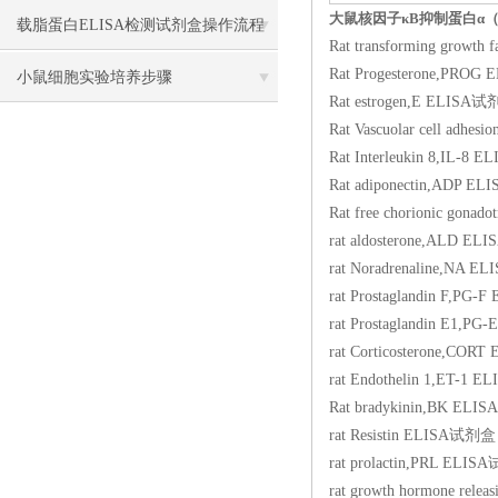
大鼠核因子κB抑制蛋白α（I
载脂蛋白ELISA检测试剂盒操作流程
Rat transforming gr
Rat Progesterone,
方法
小鼠细胞实验培养步骤
Rat estrogen,E EL
Rat Vascuolar cell 
Rat Interleukin 8,
Rat adiponectin,A
Rat free chorionic 
rat aldosterone,A
rat Noradrenaline
rat Prostaglandin 
rat Prostaglandin 
rat Corticosteron
rat Endothelin 1,
Rat bradykinin,BK
rat Resistin ELIS
rat prolactin,PRL
rat growth hormone