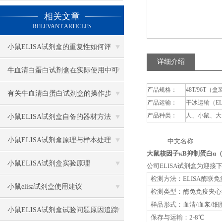
相关文章
RELEVANT ARTICLES
小鼠ELISA试剂盒的重复性如何评
详细介绍
估？
牛血清白蛋白试剂盒在实际使用中可
产品规格：
48T/96T（盒
分为多种类型测定
有关牛血清白蛋白试剂盒的操作步
产品运输：
干冰运输（E
骤，以下有详细说明
产品种类：
人、小鼠、大
小鼠ELISA试剂盒自备的器材方法
小鼠ELISA试剂盒原理与样本处理
中文名称 英
大鼠核因子κB抑制蛋白α（I
小鼠ELISA试剂盒实验原理
公司ELISA试剂盒为迎
检测方法：ELISA酶联
小鼠elisa试剂盒使用建议
检测类型：酶免免疫夹心
样品形式：血清/血浆/细
小鼠ELISA试剂盒试验问题原因追踪
保存与运输：2-8℃