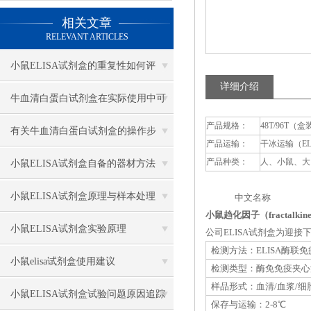
相关文章
RELEVANT ARTICLES
小鼠ELISA试剂盒的重复性如何评
详细介绍
估？
牛血清白蛋白试剂盒在实际使用中可
产品规格：
48T/96T（盒
分为多种类型测定
有关牛血清白蛋白试剂盒的操作步
产品运输：
干冰运输（E
骤，以下有详细说明
产品种类：
人、小鼠、大
小鼠ELISA试剂盒自备的器材方法
小鼠ELISA试剂盒原理与样本处理
中文名称 英
小鼠趋化因子（fractalkin
小鼠ELISA试剂盒实验原理
公司ELISA试剂盒为迎
检测方法：ELISA酶联
小鼠elisa试剂盒使用建议
检测类型：酶免免疫夹心
样品形式：血清/血浆/细
小鼠ELISA试剂盒试验问题原因追踪
保存与运输：2-8℃