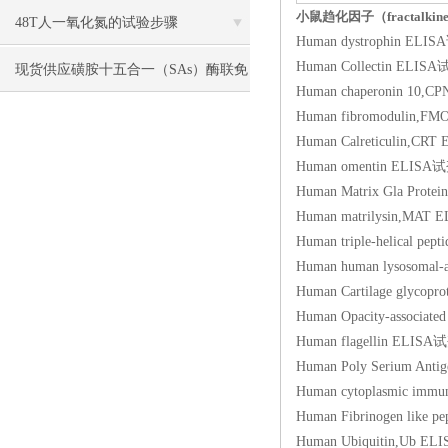
小鼠趋化因子（fractalkin
48T人一氧化氮的试验步骤
Human dystrophin 
Human Collectin E
现货供应磺胺十五合一（SAs）酶联免
Human chaperonin 
疫分析（ELISA） 试剂盒使用说明书
Human fibromoduli
Human Calreticuli
Human omentin EL
Human Matrix Gla 
Human matrilysin,
Human triple-helic
Human human lysosom
Human Cartilage glyco
Human Opacity-asso
Human flagellin E
Human Poly Serium
Human cytoplasmic 
Human Fibrinogen li
Human Ubiquitin,U