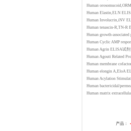
Human orosomucoi
Human Elastin,EL
Human Involucrin,
Human tenascin-R,
Human growth-assoc
Human Cyclic AMP re
Human Agrin ELIS
Human Agouti Relat
Human membrane cof
Human elongin A,E
Human Acylation St
Human bactericidal/p
Human matrix extrac
产品：