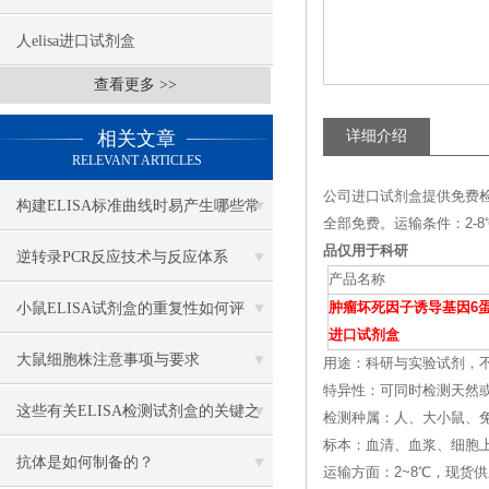
人elisa进口试剂盒
查看更多 >>
相关文章
详细介绍
RELEVANT ARTICLES
公司进口试剂盒提供免费
构建ELISA标准曲线时易产生哪些常
全部免费。运输条件：2
品仅用于科研
见异常？
逆转录PCR反应技术与反应体系
产品名称
小鼠ELISA试剂盒的重复性如何评
肿瘤坏死因子诱导基因6
进口试剂盒
估？
大鼠细胞株注意事项与要求
用途：科研与实验试剂，
特异性：可同时检测天然
这些有关ELISA检测试剂盒的关键之
检测种属：人、大小鼠、兔
标本：血清、血浆、细胞
处，你一定要知道
抗体是如何制备的？
运输方面：2~8℃，现货