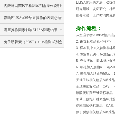
ELISA常用的方法：双抗
丙酸蛛网菌PCR检测试剂盒操作说明
研究领域：炎症研究、神
服务承诺：工作时间内免
影响ELISA试验结果操作的因素总结
操作流程：
哪些操作因素影响ELISA测定结果
从室温平衡20min后的
2. 设置标准品孔和样本孔
兔子硬骨素（SOST）elisa检测试剂盒
3. 样本孔中加入待测样本
操作流程
4. 除空白孔外，标准品孔
5. 弃去液体，吸水纸上
6. 每孔加入底物A、B各50
7. 每孔加入终止液50μL
天仙子胺相关物质A标准品
金丝桃甙标准品 CAS: 48
醋酸琥珀羟纤维素标准品 CAS: 
邻苯二酸羟纤维素酯标准品 CAS
伊班膦酸钠标准品 CAS: 13
伊班膦酸相关物质A标准品 C