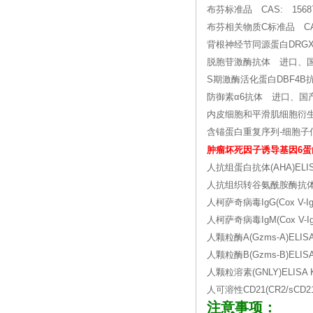
布芬标准品 CAS: 15687
布芬相关物质C标准品 CAS:
背根神经节同源蛋白DRG
脱胞苷激酶抗体 进口、
S期激酶活化蛋白DBF4
防御素α6抗体 进口、国
内皮细胞和平滑肌细胞衍
含锚蛋白重复序列-细胞子
肿瘤坏死因子诱导基因6蛋
人抗组蛋白抗体(AHA)ELISA
人抗组织转谷氨酰胺酶抗体IgA(t
人柯萨奇病毒IgG(Cox V-IgG
人柯萨奇病毒IgM(Cox V-IgM
人颗粒酶A(Gzms-A)ELISA 
人颗粒酶B(Gzms-B)ELISA 
人颗粒溶素(GNLY)ELISA K
人可溶性CD21(CR2/sCD21)
注意事项：