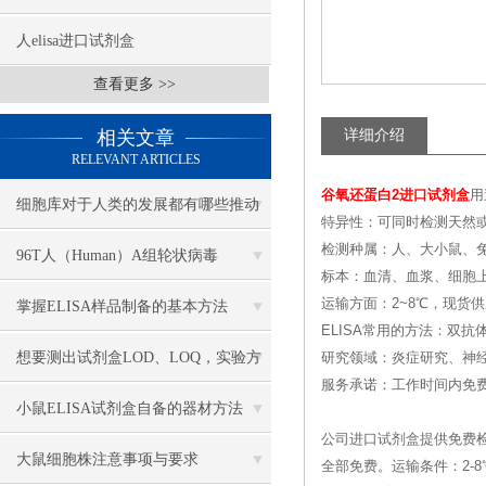
人elisa进口试剂盒
查看更多 >>
相关文章
详细介绍
RELEVANT ARTICLES
谷氧还蛋白2进口试剂盒
用
细胞库对于人类的发展都有哪些推动
特异性：可同时检测天然
检测种属：人、大小鼠、兔
作用
96T人（Human）A组轮状病毒
标本：血清、血浆、细胞
（Rotavirus）ELISA 检测试剂盒
运输方面：2~8℃，现货
掌握ELISA样品制备的基本方法
ELISA常用的方法：双抗
想要测出试剂盒LOD、LOQ，实验方
研究领域：炎症研究、神
服务承诺：工作时间内免
案该怎么搭建？
小鼠ELISA试剂盒自备的器材方法
公司进口试剂盒提供免费
大鼠细胞株注意事项与要求
全部免费。运输条件：2