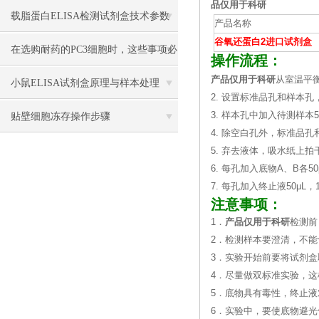
品仅用于科研
载脂蛋白ELISA检测试剂盒技术参数
产品名称
谷氧还蛋白2进口试剂盒
在选购耐药的PC3细胞时，这些事项必
操作流程：
产品仅用于科研
从室温平衡
须注意
小鼠ELISA试剂盒原理与样本处理
2. 设置标准品孔和样本孔
3. 样本孔中加入待测样本
贴壁细胞冻存操作步骤
4. 除空白孔外，标准品孔
5. 弃去液体，吸水纸上
6. 每孔加入底物A、B各50
7. 每孔加入终止液50μL
注意事项：
1．
产品仅用于科研
检测前
2．检测样本要澄清，不
3．实验开始前要将试剂盒
4．尽量做双标准实验，
5．底物具有毒性，终止
6．实验中，要使底物避