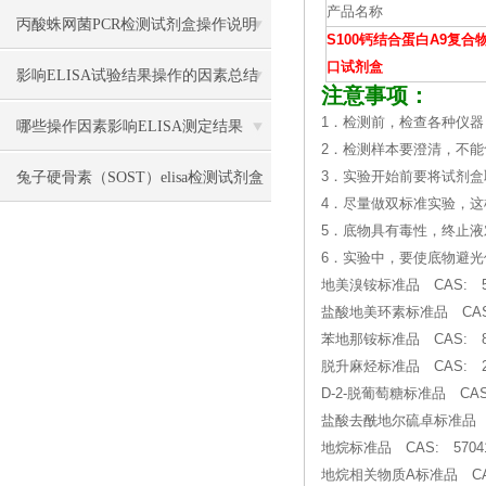
产品名称
丙酸蛛网菌PCR检测试剂盒操作说明
S100钙结合蛋白A9复合
口试剂盒
影响ELISA试验结果操作的因素总结
注意事项：
1．检测前，检查各种仪器
哪些操作因素影响ELISA测定结果
2．检测样本要澄清，不
兔子硬骨素（SOST）elisa检测试剂盒
3．实验开始前要将试剂盒
4．尽量做双标准实验，
操作流程
5．底物具有毒性，终止
6．实验中，要使底物避
地美溴铵标准品 CAS: 56-
盐酸地美环素标准品 CAS:
苯地那铵标准品 CAS: 863
脱升麻烃标准品 CAS: 2646
D-2-脱葡萄糖标准品 CAS: 
盐酸去酰地尔硫卓标准品 CA
地烷标准品 CAS: 57041
地烷相关物质A标准品 CAS