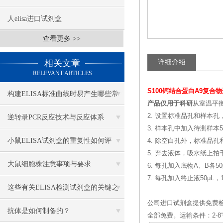
人elisa进口试剂盒
查看更多 >>
相关文章
详细介绍
RELEVANT ARTICLES
S100钙结合蛋白A9复合
构建ELISA标准曲线时易产生哪些常
产品仅用于科研
从室温平衡
见异常？
2. 设置标准品孔和样本孔
逆转录PCR反应技术与反应体系
3. 样本孔中加入待测样本
小鼠ELISA试剂盒的重复性如何评
4. 除空白孔外，标准品孔
5. 弃去液体，吸水纸上
估？
大鼠细胞株注意事项与要求
6. 每孔加入底物A、B各50
7. 每孔加入终止液50μL
这些有关ELISA检测试剂盒的关键之
公司进口试剂盒提供免费
处，你一定要知道
抗体是如何制备的？
全部免费。运输条件：2