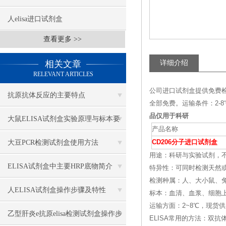
人elisa进口试剂盒
查看更多 >>
相关文章
详细介绍
RELEVANT ARTICLES
公司进口试剂盒提供免费
抗原抗体反应的主要特点
全部免费。运输条件：2
品仅用于科研
大鼠ELISA试剂盒实验原理与标本要
产品名称
求
大豆PCR检测试剂盒使用方法
CD206分子进口试剂盒
用途：科研与实验试剂，
ELISA试剂盒中主要HRP底物简介
特异性：可同时检测天然
检测种属：人、大小鼠、兔
人ELISA试剂盒操作步骤及特性
标本：血清、血浆、细胞
运输方面：2~8℃，现货
乙型肝炎e抗原elisa检测试剂盒操作步
ELISA常用的方法：双抗