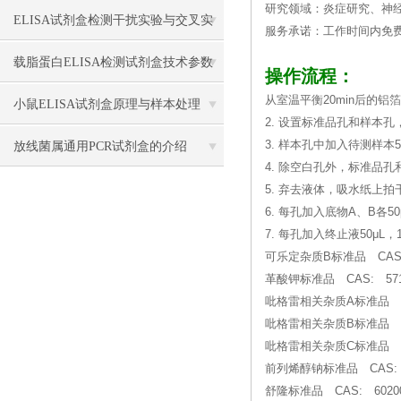
研究领域：炎症研究、神
骤
ELISA试剂盒检测干扰实验与交叉实
服务承诺：工作时间内免
验应用
载脂蛋白ELISA检测试剂盒技术参数
操作流程：
从室温平衡20min后的
小鼠ELISA试剂盒原理与样本处理
2. 设置标准品孔和样本孔
3. 样本孔中加入待测样本
放线菌属通用PCR试剂盒的介绍
4. 除空白孔外，标准品孔
5. 弃去液体，吸水纸上
6. 每孔加入底物A、B各50
7. 每孔加入终止液50μL
可乐定杂质B标准品 CA
革酸钾标准品 CAS: 57109
吡格雷相关杂质A标准品 CA
吡格雷相关杂质B标准品 CA
吡格雷相关杂质C标准品 CA
前列烯醇钠标准品 CAS: 55
舒隆标准品 CAS: 60200